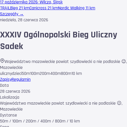
17 października 2026
·
Wilcza, Śląsk
TRAIL
Bieg 21 km
Canicross 21 km
Nordic Walking 11 km
Szczegóły →
niedziela, 28 czerwca 2026
XXXIV Ogólnopolski Bieg Uliczny
Sadek
Województwo mazowieckie powiat szydlowiecki a nie podlaskie 😉
,
Mazowieckie
uliczny
dzieci
50m
100m
200m
400m
800m
10 km
Zapisy
Regulamin
Data
28 czerwca 2026
Lokalizacja
Województwo mazowieckie powiat szydlowiecki a nie podlaskie 😉,
Mazowieckie
Dystanse
50m / 100m / 200m / 400m / 800m / 10 km