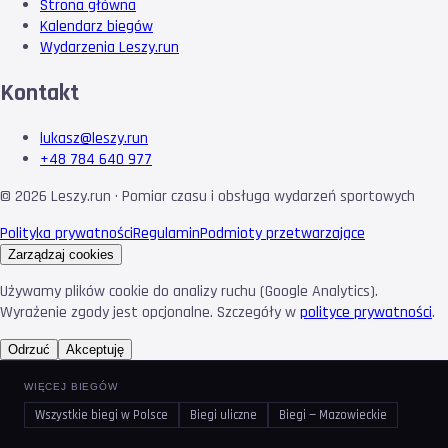
Strona główna
Kalendarz biegów
Wydarzenia Leszy.run
Kontakt
lukasz@leszy.run
+48 784 640 977
©
2026
Leszy.run · Pomiar czasu i obsługa wydarzeń sportowych
Polityka prywatności
Regulamin
Podmioty przetwarzające
Zarządzaj cookies
Używamy plików cookie do analizy ruchu (Google Analytics).
Wyrażenie zgody jest opcjonalne. Szczegóły w
polityce prywatności
.
Odrzuć
Akceptuję
WIĘCEJ BIEGÓW
Wszystkie biegi w Polsce
Biegi uliczne
Biegi — Mazowieckie