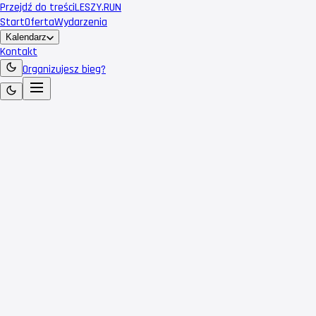
Przejdź do treści
LESZY
.RUN
Start
Oferta
Wydarzenia
Kalendarz
Kontakt
Organizujesz bieg?