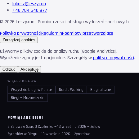
lukasz@leszy.run
+48 784 640 977
©
2026
Leszy.run · Pomiar czasu i obsługa wydarzeń sportowych
Polityka prywatności
Regulamin
Podmioty przetwarzające
Zarządzaj cookies
Używamy plików cookie do analizy ruchu (Google Analytics).
Wyrażenie zgody jest opcjonalne. Szczegóły w
polityce prywatności
.
Odrzuć
Akceptuję
WIĘCEJ BIEGÓW
Wszystkie biegi w Polsce
Nordic Walking
Biegi uliczne
Biegi — Mazowieckie
POWIĄZANE BIEGI
9 Zelowski Szus O Czółenko — 13 września 2026 — Zelów
Żyrardów w Biegu — 13 września 2026 — Żyrardów