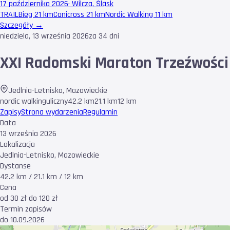
17 października 2026
·
Wilcza, Śląsk
TRAIL
Bieg 21 km
Canicross 21 km
Nordic Walking 11 km
Szczegóły →
niedziela, 13 września 2026
za 34 dni
XXI Radomski Maraton Trzeźwości
Jedlnia-Letnisko
,
Mazowieckie
nordic walking
uliczny
42.2 km
21.1 km
12 km
Zapisy
Strona wydarzenia
Regulamin
Data
13 września 2026
Lokalizacja
Jedlnia-Letnisko, Mazowieckie
Dystanse
42.2 km / 21.1 km / 12 km
Cena
od 30 zł do 120 zł
Termin zapisów
do 10.09.2026