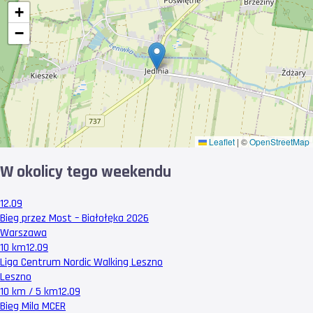
+
−
Leaflet
|
©
OpenStreetMap
W okolicy tego weekendu
12.09
Bieg przez Most – Białołęka 2026
Warszawa
10 km
12.09
Liga Centrum Nordic Walking Leszno
Leszno
10 km / 5 km
12.09
Bieg Mila MCER