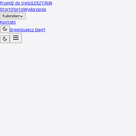
Przejdź do treści
LESZY
.RUN
Start
Oferta
Wydarzenia
Kalendarz
Kontakt
Organizujesz bieg?