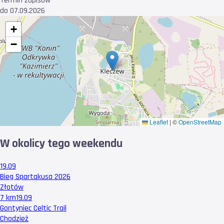
Termin zapisów
do 07.09.2026
+
−
Leaflet
|
©
OpenStreetMap
W okolicy tego weekendu
19.09
Bieg Spartakusa 2026
Złotów
7 km
19.09
Gontyniec Celtic Trail
Chodzież