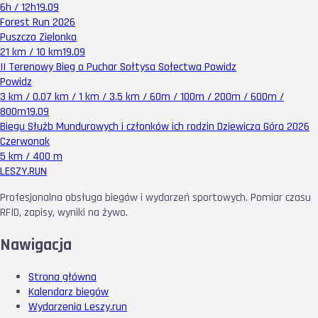
6h / 12h
19.09
Forest Run 2026
Puszcza Zielonka
21 km / 10 km
19.09
II Terenowy Bieg o Puchar Sołtysa Sołectwa Powidz
Powidz
3 km / 0.07 km / 1 km / 3.5 km / 60m / 100m / 200m / 600m /
800m
19.09
Biegu Służb Mundurowych i członków ich rodzin Dziewicza Góra 2026
Czerwonak
5 km / 400 m
LESZY
.RUN
Profesjonalna obsługa biegów i wydarzeń sportowych. Pomiar czasu
RFID, zapisy, wyniki na żywo.
Nawigacja
Strona główna
Kalendarz biegów
Wydarzenia Leszy.run