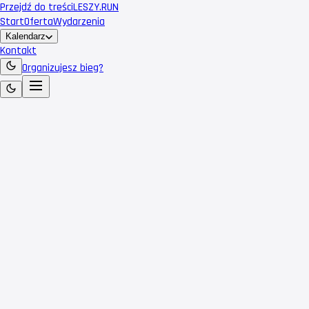
Przejdź do treści
LESZY
.RUN
Start
Oferta
Wydarzenia
Kalendarz
Kontakt
Organizujesz bieg?