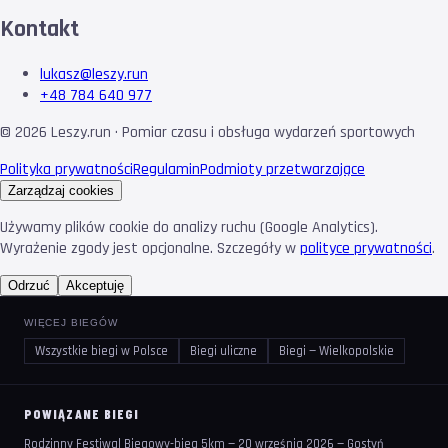
Kontakt
lukasz@leszy.run
+48 784 640 977
©
2026
Leszy.run · Pomiar czasu i obsługa wydarzeń sportowych
Polityka prywatności
Regulamin
Podmioty przetwarzające
Zarządzaj cookies
Używamy plików cookie do analizy ruchu (Google Analytics).
Wyrażenie zgody jest opcjonalne. Szczegóły w
polityce prywatności
.
Odrzuć
Akceptuję
WIĘCEJ BIEGÓW
Wszystkie biegi w Polsce
Biegi uliczne
Biegi — Wielkopolskie
POWIĄZANE BIEGI
Rodzinny Festiwal Biegowy-bieg 5km — 20 września 2026 — Gostyń