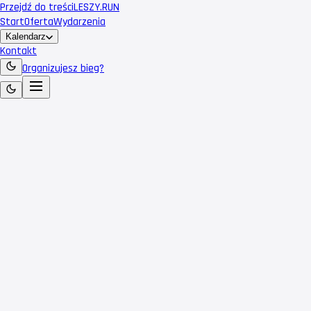
Przejdź do treści
LESZY
.RUN
Start
Oferta
Wydarzenia
Kalendarz
Kontakt
Organizujesz bieg?