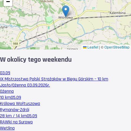
−
Leaflet
|
©
OpenStreetMap
W okolicy tego weekendu
03.09
IX Mistrzostwa Polski Strażaków w Biegu Górskim – 10 km
Jasło/Ożenna 03.09.2026r.
Ożenna
10 km
05.09
Królowa Wołtuszowa
Rymanów-Zdrój
28 km / 14 km
05.09
RAWki na Surowo
Wetlina