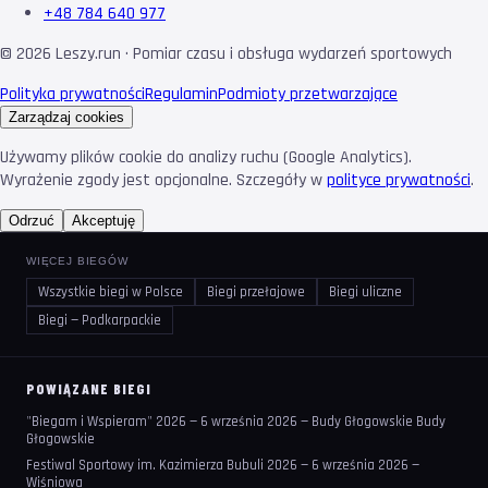
+48 784 640 977
©
2026
Leszy.run · Pomiar czasu i obsługa wydarzeń sportowych
Polityka prywatności
Regulamin
Podmioty przetwarzające
Zarządzaj cookies
Używamy plików cookie do analizy ruchu (Google Analytics).
Wyrażenie zgody jest opcjonalne. Szczegóły w
polityce prywatności
.
Odrzuć
Akceptuję
WIĘCEJ BIEGÓW
Wszystkie biegi w Polsce
Biegi przełajowe
Biegi uliczne
Biegi — Podkarpackie
POWIĄZANE BIEGI
"Biegam i Wspieram" 2026 — 6 września 2026 — Budy Głogowskie Budy
Głogowskie
Festiwal Sportowy im. Kazimierza Bubuli 2026 — 6 września 2026 —
Wiśniowa