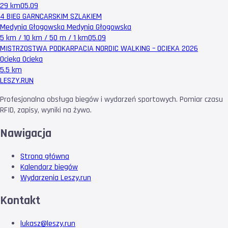
29 km
05.09
4 BIEG GARNCARSKIM SZLAKIEM
Medynia Głogowska Medynia Głogowska
5 km / 10 km / 50 m / 1 km
05.09
MISTRZOSTWA PODKARPACIA NORDIC WALKING – OCIEKA 2026
Ocieka Ocieka
5.5 km
LESZY
.RUN
Profesjonalna obsługa biegów i wydarzeń sportowych. Pomiar czasu
RFID, zapisy, wyniki na żywo.
Nawigacja
Strona główna
Kalendarz biegów
Wydarzenia Leszy.run
Kontakt
lukasz@leszy.run