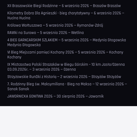
XII Brzozowskie Biegi Rodzinne — 6 września 2026 — Brzozów Brzozów
Kilometry Dobra Dla Agnieszki - bieg charytatywny — 6 września 2026 —
Hucina Hucina
Królowa Wołtuszowa — 5 września 2026 — Rymanów-Zdrój
RAWki na Surowo — 5 września 2026 — Wetlina
4 BIEG GARNCARSKIM SZLAKIEM — 5 września 2026 — Medynia Głogowska
Medynia Głogowska
VI Bieg Miejscami pamięci Kochany 2026 — 5 września 2026 — Kochany
Kochany
IX Mistrzostwa Polski Strażaków w Biegu Górskim – 10 km Jasło/Ożenna
03.09.2026r. — 3 września 2026 — Ożenna
Strzyżowskie RunDki z Historią — 2 września 2026 — Strzyżów Strzyżów
7. Rodzinny Bieg św. Maksymiliana - Bieg na Maksa — 12 września 2026 —
Sanok Sanok
JAWORNICKA GONITWA 2026 — 30 sierpnia 2026 — Jawornik