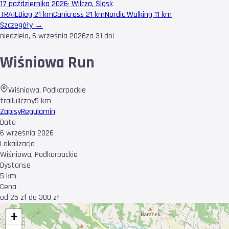
17 października 2026
·
Wilcza, Śląsk
TRAIL
Bieg 21 km
Canicross 21 km
Nordic Walking 11 km
Szczegóły →
niedziela, 6 września 2026
za 31 dni
Wiśniowa Run
Wiśniowa
,
Podkarpackie
trail
uliczny
5 km
Zapisy
Regulamin
Data
6 września 2026
Lokalizacja
Wiśniowa, Podkarpackie
Dystanse
5 km
Cena
od 25 zł do 300 zł
+