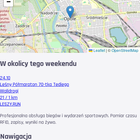
−
Leaflet
|
©
OpenStreetMap
W okolicy tego weekendu
24.10
Leśny Półmaraton 70-tka Tediego
Walidrogi
21 / 1 km
LESZY
.RUN
Profesjonalna obsługa biegów i wydarzeń sportowych. Pomiar czasu
RFID, zapisy, wyniki na żywo.
Nawigacja