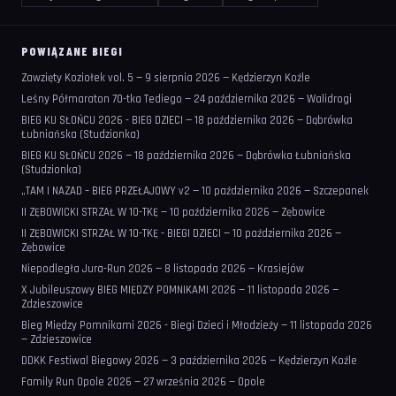
POWIĄZANE BIEGI
Zawzięty Koziołek vol. 5 — 9 sierpnia 2026 — Kędzierzyn Koźle
Leśny Półmaraton 70-tka Tediego — 24 października 2026 — Walidrogi
BIEG KU SŁOŃCU 2026 - BIEG DZIECI — 18 października 2026 — Dąbrówka
Łubniańska (Studzionka)
BIEG KU SŁOŃCU 2026 — 18 października 2026 — Dąbrówka Łubniańska
(Studzionka)
„TAM I NAZAD – BIEG PRZEŁAJOWY v2 — 10 października 2026 — Szczepanek
II ZĘBOWICKI STRZAŁ W 10-TKĘ — 10 października 2026 — Zębowice
II ZĘBOWICKI STRZAŁ W 10-TKĘ - BIEGI DZIECI — 10 października 2026 —
Zębowice
Niepodległa Jura-Run 2026 — 8 listopada 2026 — Krasiejów
X Jubileuszowy BIEG MIĘDZY POMNIKAMI 2026 — 11 listopada 2026 —
Zdzieszowice
Bieg Między Pomnikami 2026 - Biegi Dzieci i Młodzieży — 11 listopada 2026
— Zdzieszowice
DDKK Festiwal Biegowy 2026 — 3 października 2026 — Kędzierzyn Koźle
Family Run Opole 2026 — 27 września 2026 — Opole