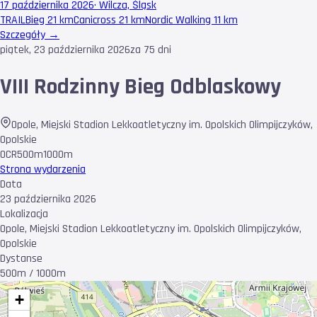
17 października 2026
·
Wilcza, Śląsk
TRAIL
Bieg 21 km
Canicross 21 km
Nordic Walking 11 km
Szczegóły →
piątek, 23 października 2026
za 75 dni
VIII Rodzinny Bieg Odblaskowy
Opole, Miejski Stadion Lekkoatletyczny im. Opolskich Olimpijczyków
,
Opolskie
OCR
500m
1000m
Strona wydarzenia
Data
23 października 2026
Lokalizacja
Opole, Miejski Stadion Lekkoatletyczny im. Opolskich Olimpijczyków,
Opolskie
Dystanse
500m / 1000m
+