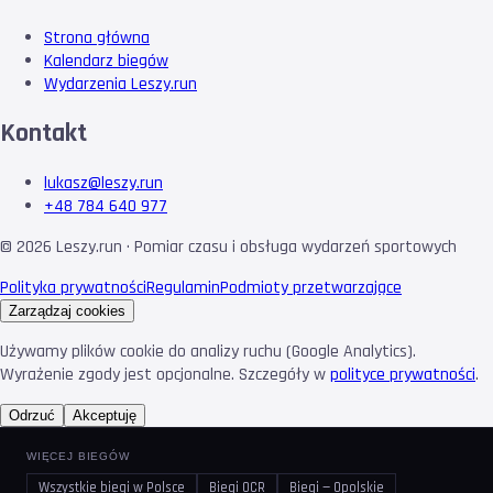
Strona główna
Kalendarz biegów
Wydarzenia Leszy.run
Kontakt
lukasz@leszy.run
+48 784 640 977
©
2026
Leszy.run · Pomiar czasu i obsługa wydarzeń sportowych
Polityka prywatności
Regulamin
Podmioty przetwarzające
Zarządzaj cookies
Używamy plików cookie do analizy ruchu (Google Analytics).
Wyrażenie zgody jest opcjonalne. Szczegóły w
polityce prywatności
.
Odrzuć
Akceptuję
WIĘCEJ BIEGÓW
Wszystkie biegi w Polsce
Biegi OCR
Biegi — Opolskie