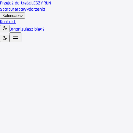
Przejdź do treści
LESZY
.RUN
Start
Oferta
Wydarzenia
Kalendarz
Kontakt
Organizujesz bieg?