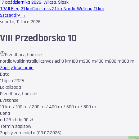
17 października 2026
·
Wilcza, Śląsk
TRAIL
Bieg 21 km
Canicross 21 km
Nordic Walking 11 km
Szczegóły →
sobota, 11 lipca 2026
VIII Przedborska 10
Przedbórz
,
Łódzkie
nordic walking
trail
uliczny
dzieci
10 km
100 m
200 m
400 m
600 m
800 m
Zapisy
Regulamin
Data
11 lipca 2026
Lokalizacja
Przedbórz, Łódzkie
Dystanse
10 km / 100 m / 200 m / 400 m / 600 m / 800 m
Cena
od 25 zł do 90 zł
Termin zapisów
Zapisy zamknięte (09.07.2026)