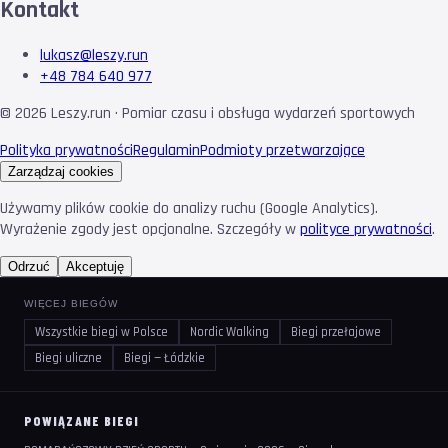
Kontakt
lukasz@leszy.run
+48 784 640 977
©
2026
Leszy.run · Pomiar czasu i obsługa wydarzeń sportowych
Polityka prywatności
Regulamin
Podmioty przetwarzające
Zarządzaj cookies
Używamy plików cookie do analizy ruchu (Google Analytics).
Wyrażenie zgody jest opcjonalne. Szczegóły w
polityce prywatności
.
Odrzuć
Akceptuję
WIĘCEJ BIEGÓW
Wszystkie biegi w Polsce
Nordic Walking
Biegi przełajowe
Biegi uliczne
Biegi — Łódzkie
POWIĄZANE BIEGI