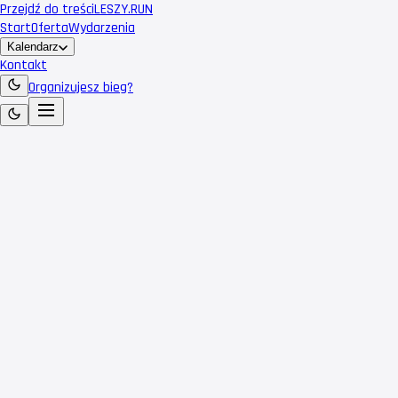
Przejdź do treści
LESZY
.RUN
Start
Oferta
Wydarzenia
Kalendarz
Kontakt
Organizujesz bieg?