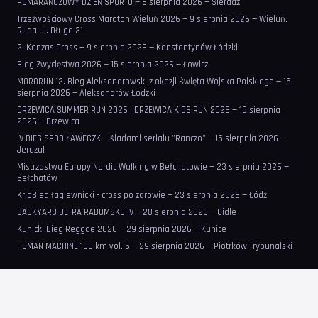
POMARAŃCZOWY DZIEŃ SPORTU — 8 sierpnia 2026 — Sieradz
Trzeźwościowy Cross Maraton Wieluń 2026 — 9 sierpnia 2026 — Wieluń.
Ruda ul. Długa 31
2. Kanzas Cross — 9 sierpnia 2026 — Konstantynów Łódzki
Bieg Zwycięstwa 2026 — 15 sierpnia 2026 — Łowicz
MORORUN 12. Bieg Aleksandrowski z okazji Święta Wojska Polskiego — 15
sierpnia 2026 — Aleksandrów Łódzki
DRZEWICA SUMMER RUN 2026 i DRZEWICA KIDS RUN 2026 — 15 sierpnia
2026 — Drzewica
IV BIEG SPOD ŁAWECZKI - śladami serialu "Ranczo" — 15 sierpnia 2026 —
Jeruzal
Mistrzostwa Europy Nordic Walking w Bełchatowie — 23 sierpnia 2026 —
Bełchatów
KrioBieg łagiewnicki - cross po zdrowie — 23 sierpnia 2026 — Łódź
BACKYARD ULTRA RADOMSKO IV — 28 sierpnia 2026 — Gidle
Kunicki Bieg Reggae 2026 — 29 sierpnia 2026 — Kunice
HUMAN MACHINE 100 km vol. 5 — 29 sierpnia 2026 — Piotrków Trybunalski