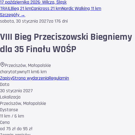
17 października 2026
·
Wilcza, Śląsk
TRAIL
Bieg 21 km
Canicross 21 km
Nordic Walking 11 km
Szczegóły →
sobota, 30 stycznia 2027
za 176 dni
VIII Bieg Przeciszowski Biegniemy
dla 35 Finału WOŚP
Przeciszów
,
Małopolskie
charytatywny
11 km
6 km
Zapisy
Strona wydarzenia
Regulamin
Data
30 stycznia 2027
Lokalizacja
Przeciszów, Małopolskie
Dystanse
11 km / 6 km
Cena
od 75 zł do 95 zł