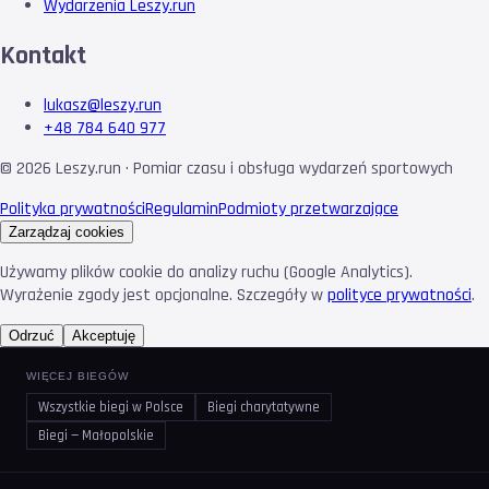
Wydarzenia Leszy.run
Kontakt
lukasz@leszy.run
+48 784 640 977
©
2026
Leszy.run · Pomiar czasu i obsługa wydarzeń sportowych
Polityka prywatności
Regulamin
Podmioty przetwarzające
Zarządzaj cookies
Używamy plików cookie do analizy ruchu (Google Analytics).
Wyrażenie zgody jest opcjonalne. Szczegóły w
polityce prywatności
.
Odrzuć
Akceptuję
WIĘCEJ BIEGÓW
Wszystkie biegi w Polsce
Biegi charytatywne
Biegi — Małopolskie