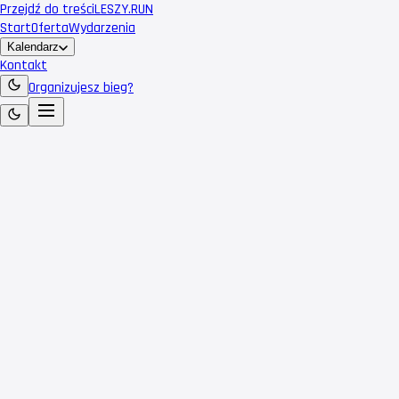
Przejdź do treści
LESZY
.RUN
Start
Oferta
Wydarzenia
Kalendarz
Kontakt
Organizujesz bieg?