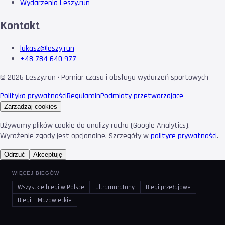
Wydarzenia Leszy.run
Kontakt
lukasz@leszy.run
+48 784 640 977
©
2026
Leszy.run · Pomiar czasu i obsługa wydarzeń sportowych
Polityka prywatności
Regulamin
Podmioty przetwarzające
Zarządzaj cookies
Używamy plików cookie do analizy ruchu (Google Analytics).
Wyrażenie zgody jest opcjonalne. Szczegóły w
polityce prywatności
.
Odrzuć
Akceptuję
WIĘCEJ BIEGÓW
Wszystkie biegi w Polsce
Ultramaratony
Biegi przełajowe
Biegi — Mazowieckie