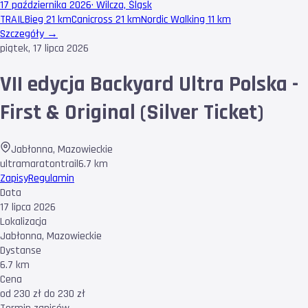
17 października 2026
·
Wilcza, Śląsk
TRAIL
Bieg 21 km
Canicross 21 km
Nordic Walking 11 km
Szczegóły →
piątek, 17 lipca 2026
VII edycja Backyard Ultra Polska -
First & Original (Silver Ticket)
Jabłonna
,
Mazowieckie
ultramaraton
trail
6.7 km
Zapisy
Regulamin
Data
17 lipca 2026
Lokalizacja
Jabłonna, Mazowieckie
Dystanse
6.7 km
Cena
od 230 zł do 230 zł