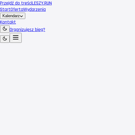
Przejdź do treści
LESZY
.RUN
Start
Oferta
Wydarzenia
Kalendarz
Kontakt
Organizujesz bieg?