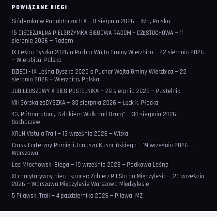
POWIĄZANE BIEGI
Siódemka w Podobłoczach X — 8 sierpnia 2026 — Iłża, Polska
15 DIECEZJALNA PIELGRZYMKA BIEGOWA RADOM – CZĘSTOCHOWA — 11
sierpnia 2026 — Radom
IX Leśna Dyszka 2026 o Puchar Wójta Gminy Wierzbica — 22 sierpnia 2026
— Wierzbica, Polska
DZIECI - IX Leśna Dyszka 2025 o Puchar Wójta Gminy Wierzbica — 22
sierpnia 2026 — Wierzbica, Polska
JUBILEUSZOWY X BIEG PUSTELNIKA — 29 sierpnia 2026 — Pustelnik
VIII Górska zaDYSZKA — 30 sierpnia 2026 — Łąck k. Płocka
43. Półmaraton ,, Szlakiem Walk nad Bzurą” — 30 sierpnia 2026 —
Sochaczew
XRUN Vistula Trail — 13 września 2026 — Wisła
Cross Forteczny Pamięci Janusza Kusocińskiego — 19 września 2026 —
Warszawa
Las Młochowski Biega — 19 września 2026 — Podkowa Leśna
XI charytatywny bieg i spacer: Zabierz PIESia do Międzylesia — 20 września
2026 — Warszawa Międzylesie Warszawa Międzylesie
5 Pilawski Trail — 4 października 2026 — Pilawa, MZ