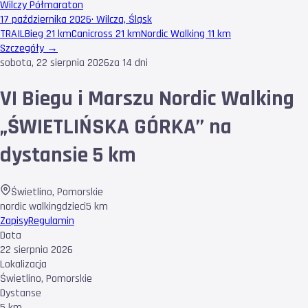
Wilczy Półmaraton
17 października 2026
·
Wilcza, Śląsk
TRAIL
Bieg 21 km
Canicross 21 km
Nordic Walking 11 km
Szczegóły →
sobota, 22 sierpnia 2026
za 14 dni
VI Biegu i Marszu Nordic Walking
„ŚWIETLIŃSKA GÓRKA’’ na
dystansie 5 km
Świetlino
,
Pomorskie
nordic walking
dzieci
5 km
Zapisy
Regulamin
Data
22 sierpnia 2026
Lokalizacja
Świetlino, Pomorskie
Dystanse
5 km