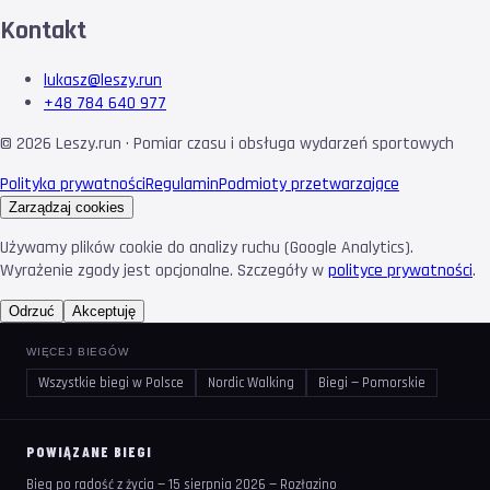
Kontakt
lukasz@leszy.run
+48 784 640 977
©
2026
Leszy.run · Pomiar czasu i obsługa wydarzeń sportowych
Polityka prywatności
Regulamin
Podmioty przetwarzające
Zarządzaj cookies
Używamy plików cookie do analizy ruchu (Google Analytics).
Wyrażenie zgody jest opcjonalne. Szczegóły w
polityce prywatności
.
Odrzuć
Akceptuję
WIĘCEJ BIEGÓW
Wszystkie biegi w Polsce
Nordic Walking
Biegi — Pomorskie
POWIĄZANE BIEGI
Bieg po radość z życia — 15 sierpnia 2026 — Rozłazino