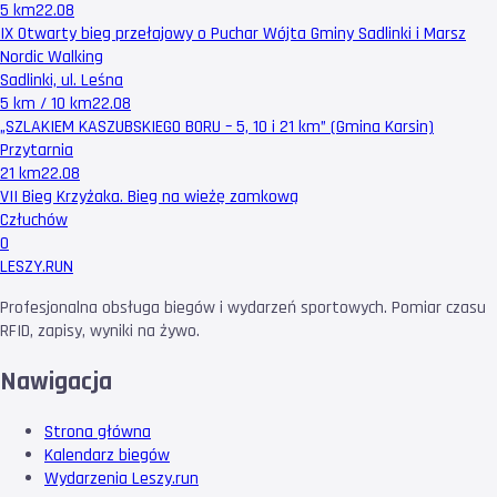
5 km
22.08
IX Otwarty bieg przełajowy o Puchar Wójta Gminy Sadlinki i Marsz
Nordic Walking
Sadlinki, ul. Leśna
5 km / 10 km
22.08
„SZLAKIEM KASZUBSKIEGO BORU – 5, 10 i 21 km” (Gmina Karsin)
Przytarnia
21 km
22.08
VII Bieg Krzyżaka. Bieg na wieżę zamkową
Człuchów
0
LESZY
.RUN
Profesjonalna obsługa biegów i wydarzeń sportowych. Pomiar czasu
RFID, zapisy, wyniki na żywo.
Nawigacja
Strona główna
Kalendarz biegów
Wydarzenia Leszy.run