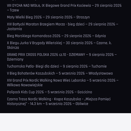
VIII DYCHA NAD WISŁĄ, IX Biegowe Grand Prix Kociewia — 29 sierpnia 2026
— Tczew
Mały Wielki Bieg 2026 — 29 sierpnia 2026 — Straszyn
XVI Bałtycki Maraton Brzegiem Morza - bieg dzieci — 29 sierpnia 2026 —
Jastarnia
Bieg Morskiego Komandosa 2026 — 29 sierpnia 2026 — Gdynia
X Biegu Jurka V Brygady Wileńskiej — 30 sierpnia 2026 — Czarne, k.
Skórcza
GRAND PRIX CROSS POLSKA 2026 cz.10 - DZIEMIANY — 9 sierpnia 2026 —
Dziemiany
Tuchomska Pętla- Biegi dla dzieci — 9 sierpnia 2026 — Tuchomie
V Bieg Bohaterów Kaszubskich — 5 września 2026 — Władysławowo
XIV Grand Prix Nordic Walking Nowa Wieś Lęborska — 5 września 2026 —
Wilkowo Nowowiejskie
Polipack Kids Cup 2026 — 5 września 2026 — Gościcino
Czarna Trasa Nordic Walking - Krępa Kaszubska – „Miejsca Pamięci
Historycznej” - 14,3 km — 5 września 2026 — Obliwice