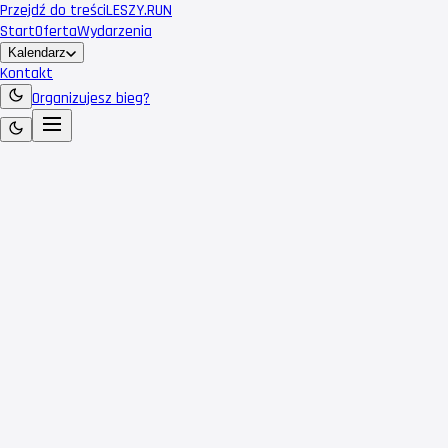
Przejdź do treści
LESZY
.RUN
Start
Oferta
Wydarzenia
Kalendarz
Kontakt
Organizujesz bieg?