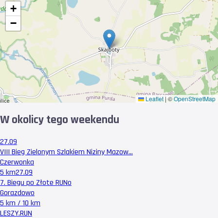
+
−
Leaflet
|
©
OpenStreetMap
W okolicy tego weekendu
27.09
VIII Bieg Zielonym Szlakiem Niziny Mazow...
Czerwonka
5 km
27.09
7. Biegu po Złote RUNo
Gorazdowo
5 km / 10 km
LESZY
.RUN