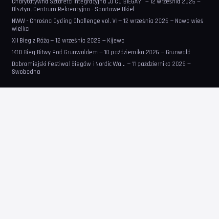
Charytatywna Sztafeta Integracyjna „O CO BIEGA?” — 12 września 2026 —
Olsztyn, Centrum Rekreacyjno - Sportowe Ukiel
NWW - Chrośna Cycling Challenge vol. VI — 12 września 2026 — Nowa wieś
wielka
XII Bieg z Różą — 12 września 2026 — Kijewo
1410 Bieg Bitwy Pod Grunwaldem — 10 października 2026 — Grunwald
Dobromiejski Festiwal Biegów i Nordic Wa... — 11 października 2026 —
Swobodna