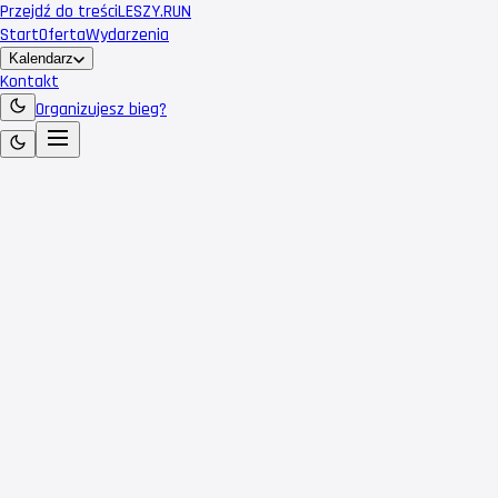
Przejdź do treści
LESZY
.RUN
Start
Oferta
Wydarzenia
Kalendarz
Kontakt
Organizujesz bieg?