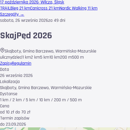
17 października 2026
·
Wilcza, Śląsk
TRAIL
Bieg 21 km
Canicross 21 km
Nordic Walking 11 km
Szczegóły →
sobota, 26 września 2026
za 49 dni
SkajPęd 2026
Skajboty, Gmina Barczewo
,
Warmińsko-Mazurskie
uliczny
dzieci
1 km
2 km
5 km
10 km
200 m
500 m
Zapisy
Regulamin
Data
26 września 2026
Lokalizacja
Skajboty, Gmina Barczewo, Warmińsko-Mazurskie
Dystanse
1 km / 2 km / 5 km / 10 km / 200 m / 500 m
Cena
od 10 zł do 70 zł
Termin zapisów
do 23.09.2026