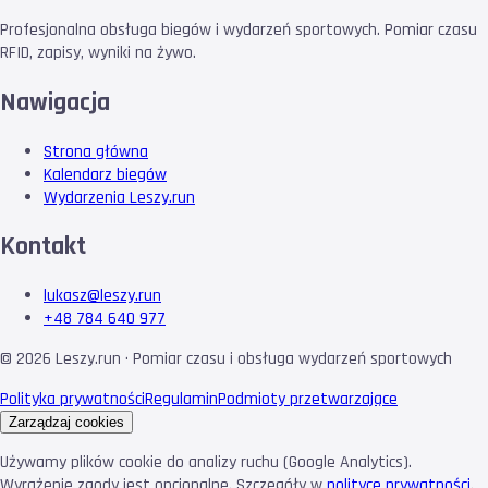
Profesjonalna obsługa biegów i wydarzeń sportowych. Pomiar czasu
RFID, zapisy, wyniki na żywo.
Nawigacja
Strona główna
Kalendarz biegów
Wydarzenia Leszy.run
Kontakt
lukasz@leszy.run
+48 784 640 977
©
2026
Leszy.run · Pomiar czasu i obsługa wydarzeń sportowych
Polityka prywatności
Regulamin
Podmioty przetwarzające
Zarządzaj cookies
Używamy plików cookie do analizy ruchu (Google Analytics).
Wyrażenie zgody jest opcjonalne. Szczegóły w
polityce prywatności
.