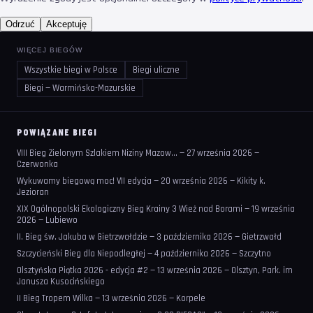
Odrzuć
Akceptuję
WIĘCEJ BIEGÓW
Wszystkie biegi w Polsce
Biegi uliczne
Biegi — Warmińsko-Mazurskie
POWIĄZANE BIEGI
VIII Bieg Zielonym Szlakiem Niziny Mazow... — 27 września 2026 —
Czerwonka
Wykuwamy biegową moc! VII edycja — 20 września 2026 — Kikity k.
Jezioran
XIX Ogólnopolski Ekologiczny Bieg Krainy 3 Wież nad Borami — 19 września
2026 — Lubiewo
II. Bieg św. Jakuba w Gietrzwałdzie — 3 października 2026 — Gietrzwałd
Szczycieński Bieg dla Niepodległej — 4 października 2026 — Szczytno
Olsztyńska Piątka 2026 - edycja #2 — 13 września 2026 — Olsztyn, Park. im
Janusza Kusocińskiego
II Bieg Tropem Wilka — 13 września 2026 — Korpele