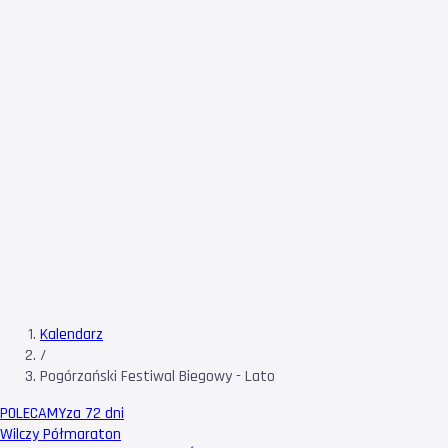
Kalendarz
/
Pogórzański Festiwal Biegowy - Lato
POLECAMY
za 72 dni
Wilczy Półmaraton