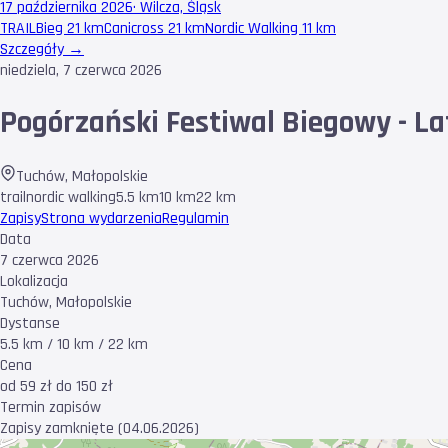
17 października 2026
·
Wilcza, Śląsk
TRAIL
Bieg 21 km
Canicross 21 km
Nordic Walking 11 km
Szczegóły →
niedziela, 7 czerwca 2026
Pogórzański Festiwal Biegowy - La
Tuchów
,
Małopolskie
trail
nordic walking
5.5 km
10 km
22 km
Zapisy
Strona wydarzenia
Regulamin
Data
7 czerwca 2026
Lokalizacja
Tuchów, Małopolskie
Dystanse
5.5 km / 10 km / 22 km
Cena
od 59 zł do 150 zł
Termin zapisów
Zapisy zamknięte (04.06.2026)