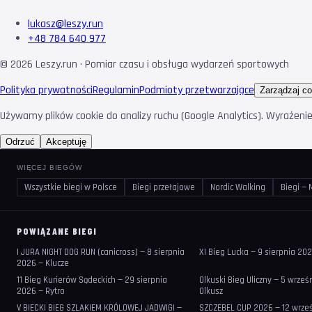
lukasz@leszy.run
+48 784 640 977
©
2026
Leszy.run · Pomiar czasu i obsługa wydarzeń sportowych
Polityka prywatności
Regulamin
Podmioty przetwarzające
Zarządzaj co
Używamy plików cookie do analizy ruchu (Google Analytics). Wyrażeni
Odrzuć
Akceptuję
WIĘCEJ BIEGÓW
Wszystkie biegi w Polsce
Biegi przełajowe
Nordic Walking
Biegi — 
POWIĄZANE BIEGI
I JURA NIGHT DOG RUN (canicross) — 8 sierpnia
XI Bieg Lucka — 9 sierpnia 20
2026 — Klucze
11 Bieg Kurierów Sądeckich — 29 sierpnia
Olkuski Bieg Uliczny — 5 wrze
2026 — Rytro
Olkusz
V BIECKI BIEG SZLAKIEM KRÓLOWEJ JADWIGI —
SZCZEBEL CUP 2026 — 12 wrze