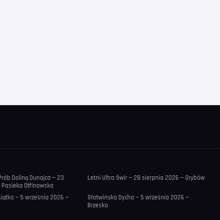
Prób Doliną Dunajca — 23
Letni Ultra Świr — 28 sierpnia 2026 — Grybów
— Pasieka Otfinowska
siątka — 5 września 2026 —
Słotwińska Dycha — 5 września 2026 —
Brzesko