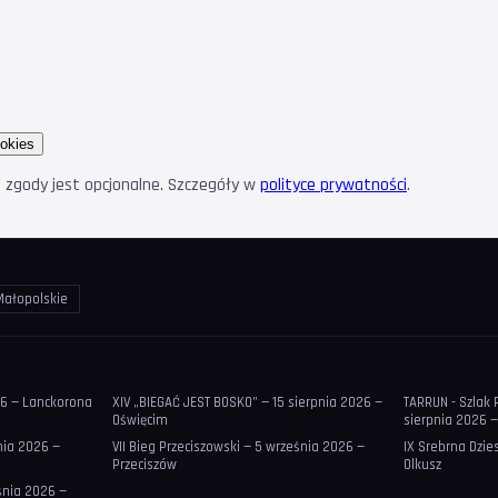
okies
e zgody jest opcjonalne. Szczegóły w
polityce prywatności
.
Małopolskie
26 — Lanckorona
XIV „BIEGAĆ JEST BOSKO” — 15 sierpnia 2026 —
TARRUN - Szlak 
Oświęcim
sierpnia 2026 
śnia 2026 —
VII Bieg Przeciszowski — 5 września 2026 —
IX Srebrna Dzie
Przeciszów
Olkusz
śnia 2026 —