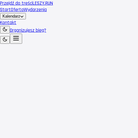
Przejdź do treści
LESZY
.RUN
Start
Oferta
Wydarzenia
Kalendarz
Kontakt
Organizujesz bieg?