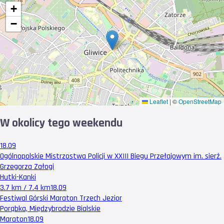
+
−
Leaflet
|
©
OpenStreetMap
W okolicy tego weekendu
18.09
Ogólnopolskie Mistrzostwa Policji w XXIII Biegu Przełajowym im. sierż.
Grzegorza Załogi
Hutki-Kanki
3.7 km / 7.4 km
18.09
Festiwal Górski Maraton Trzech Jezior
Porąbka, Międzybrodzie Bialskie
Maraton
18.09