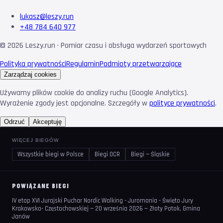
lukasz@leszy.run
+48 784 640 977
©
2026
Leszy.run · Pomiar czasu i obsługa wydarzeń sportowych
Polityka prywatności
Regulamin
Podmioty przetwarzające
Zarządzaj cookies
Używamy plików cookie do analizy ruchu (Google Analytics).
Wyrażenie zgody jest opcjonalne. Szczegóły w
polityce prywatności
.
Odrzuć
Akceptuję
WIĘCEJ BIEGÓW
Wszystkie biegi w Polsce
Biegi OCR
Biegi — Śląskie
POWIĄZANE BIEGI
IV etap XVI Jurajski Puchar Nordic Walking - Juromania - Święto Jury
Krakowsko- Częstochowskiej — 20 września 2026 — Złoty Potok, Gmina
Janów