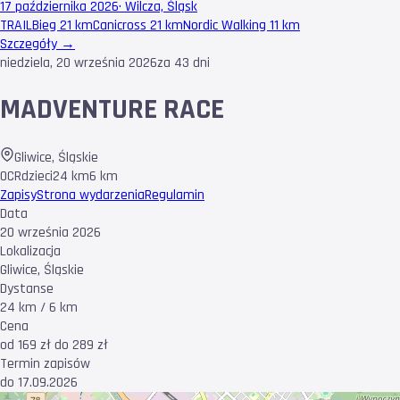
17 października 2026
·
Wilcza, Śląsk
TRAIL
Bieg 21 km
Canicross 21 km
Nordic Walking 11 km
Szczegóły →
niedziela, 20 września 2026
za 43 dni
MADVENTURE RACE
Gliwice
,
Śląskie
OCR
dzieci
24 km
6 km
Zapisy
Strona wydarzenia
Regulamin
Data
20 września 2026
Lokalizacja
Gliwice, Śląskie
Dystanse
24 km / 6 km
Cena
od 169 zł do 289 zł
Termin zapisów
do 17.09.2026