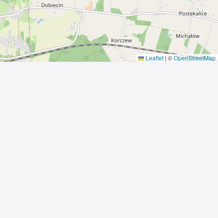
Leaflet
|
©
OpenStreetMap