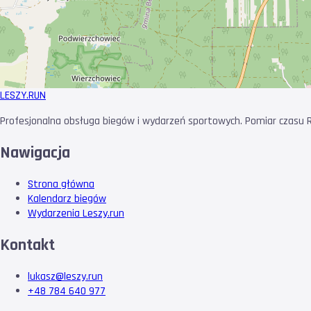
LESZY
.RUN
Profesjonalna obsługa biegów i wydarzeń sportowych. Pomiar czasu RF
Nawigacja
Strona główna
Kalendarz biegów
Wydarzenia Leszy.run
Kontakt
lukasz@leszy.run
+48 784 640 977