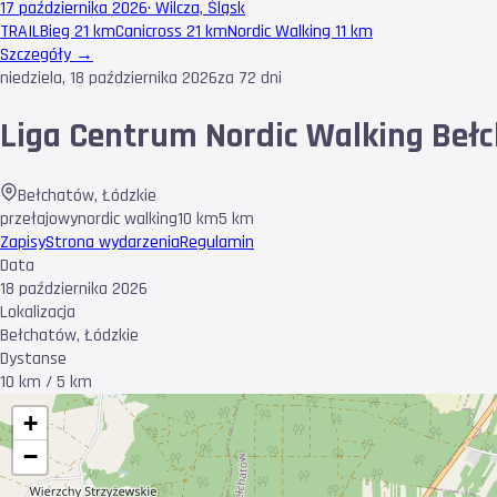
17 października 2026
·
Wilcza, Śląsk
TRAIL
Bieg 21 km
Canicross 21 km
Nordic Walking 11 km
Szczegóły →
niedziela, 18 października 2026
za 72 dni
Liga Centrum Nordic Walking Beł
Bełchatów
,
Łódzkie
przełajowy
nordic walking
10 km
5 km
Zapisy
Strona wydarzenia
Regulamin
Data
18 października 2026
Lokalizacja
Bełchatów, Łódzkie
Dystanse
10 km / 5 km
+
−