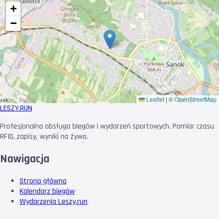
+
−
Leaflet
|
©
OpenStreetMap
LESZY
.RUN
Profesjonalna obsługa biegów i wydarzeń sportowych. Pomiar czasu
RFID, zapisy, wyniki na żywo.
Nawigacja
Strona główna
Kalendarz biegów
Wydarzenia Leszy.run