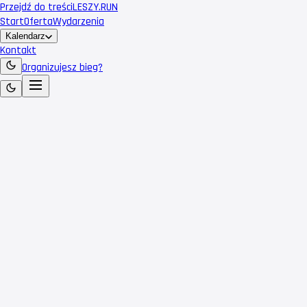
Przejdź do treści
LESZY
.RUN
Start
Oferta
Wydarzenia
Kalendarz
Kontakt
Organizujesz bieg?