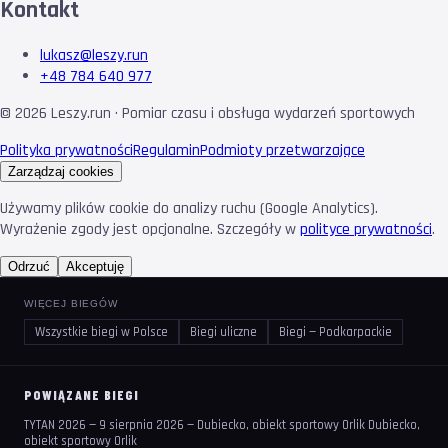
Kontakt
lukasz@leszy.run
+48 784 640 977
©
2026
Leszy.run · Pomiar czasu i obsługa wydarzeń sportowych
Polityka prywatności
Regulamin
Podmioty przetwarzające
Zarządzaj cookies
Używamy plików cookie do analizy ruchu (Google Analytics).
Wyrażenie zgody jest opcjonalne. Szczegóły w
polityce prywatności
.
Odrzuć
Akceptuję
WIĘCEJ BIEGÓW
Wszystkie biegi w Polsce
Biegi uliczne
Biegi — Podkarpackie
POWIĄZANE BIEGI
TYTAN 2026 — 9 sierpnia 2026 — Dubiecko, obiekt sportowy Orlik Dubiecko,
obiekt sportowy Orlik