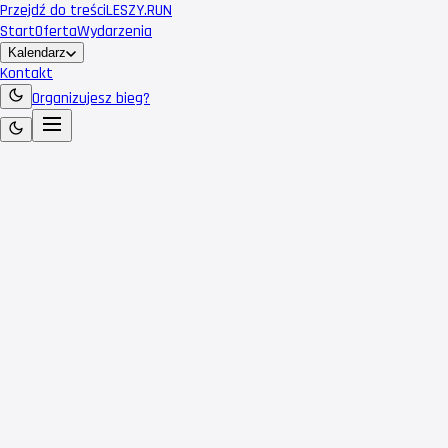
Przejdź do treści
LESZY
.RUN
Start
Oferta
Wydarzenia
Kalendarz
Kontakt
Organizujesz bieg?