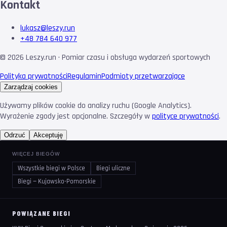
Kontakt
lukasz@leszy.run
+48 784 640 977
©
2026
Leszy.run · Pomiar czasu i obsługa wydarzeń sportowych
Polityka prywatności
Regulamin
Podmioty przetwarzające
Zarządzaj cookies
Używamy plików cookie do analizy ruchu (Google Analytics).
Wyrażenie zgody jest opcjonalne. Szczegóły w
polityce prywatności
.
Odrzuć
Akceptuję
WIĘCEJ BIEGÓW
Wszystkie biegi w Polsce
Biegi uliczne
Biegi — Kujawsko-Pomorskie
POWIĄZANE BIEGI