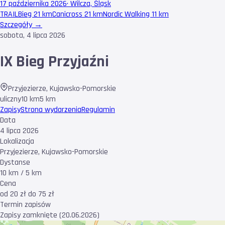
17 października 2026
·
Wilcza, Śląsk
TRAIL
Bieg 21 km
Canicross 21 km
Nordic Walking 11 km
Szczegóły →
sobota, 4 lipca 2026
IX Bieg Przyjaźni
Przyjezierze
,
Kujawsko-Pomorskie
uliczny
10 km
5 km
Zapisy
Strona wydarzenia
Regulamin
Data
4 lipca 2026
Lokalizacja
Przyjezierze, Kujawsko-Pomorskie
Dystanse
10 km / 5 km
Cena
od 20 zł do 75 zł
Termin zapisów
Zapisy zamknięte (20.06.2026)