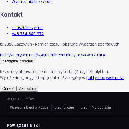
Wydarzenia Leszy.run
Kontakt
lukasz@leszy.run
+48 784 640 977
©
2026
Leszy.run · Pomiar czasu i obsługa wydarzeń sportowych
Polityka prywatności
Regulamin
Podmioty przetwarzające
Zarządzaj cookies
Używamy plików cookie do analizy ruchu (Google Analytics).
Wyrażenie zgody jest opcjonalne. Szczegóły w
polityce prywatności
.
Odrzuć
Akceptuję
WIĘCEJ BIEGÓW
Wszystkie biegi w Polsce
Biegi uliczne
Biegi — Małopolskie
POWIĄZANE BIEGI