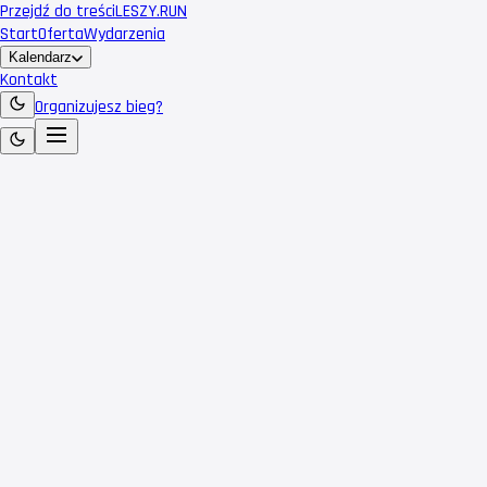
Przejdź do treści
LESZY
.RUN
Start
Oferta
Wydarzenia
Kalendarz
Kontakt
Organizujesz bieg?