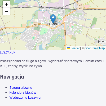
+
−
Leaflet
|
©
OpenStreetMap
LESZY
.RUN
Profesjonalna obsługa biegów i wydarzeń sportowych. Pomiar czasu
RFID, zapisy, wyniki na żywo.
Nawigacja
Strona główna
Kalendarz biegów
Wydarzenia Leszy.run