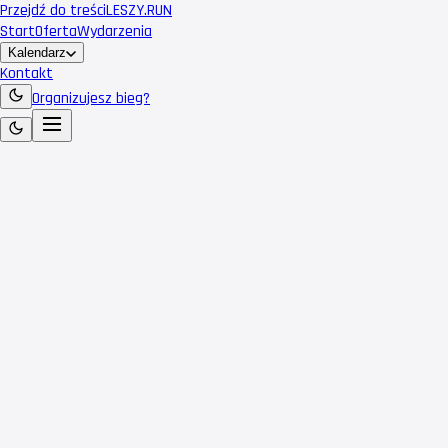
Przejdź do treści
LESZY
.RUN
Start
Oferta
Wydarzenia
Kalendarz
Kontakt
Organizujesz bieg?