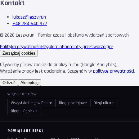
Kontakt
lukasz@leszy.run
+48 784 640 977
©
2026
Leszy.run · Pomiar czasu i obsługa wydarzeń sportowych
Polityka prywatności
Regulamin
Podmioty przetwarzające
Zarządzaj cookies
Używamy plików cookie do analizy ruchu (Google Analytics).
Wyrażenie zgody jest opcjonalne. Szczegóły w
polityce prywatności
.
Odrzuć
Akceptuję
WIĘCEJ BIEGÓW
Wszystkie biegi w Polsce
Biegi przełajowe
Biegi uliczne
Biegi — Opolskie
POWIĄZANE BIEGI