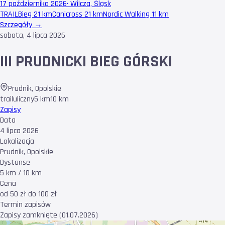
17 października 2026
·
Wilcza, Śląsk
TRAIL
Bieg 21 km
Canicross 21 km
Nordic Walking 11 km
Szczegóły →
sobota, 4 lipca 2026
III PRUDNICKI BIEG GÓRSKI
Prudnik
,
Opolskie
trail
uliczny
5 km
10 km
Zapisy
Data
4 lipca 2026
Lokalizacja
Prudnik, Opolskie
Dystanse
5 km / 10 km
Cena
od 50 zł do 100 zł
Termin zapisów
Zapisy zamknięte (01.07.2026)