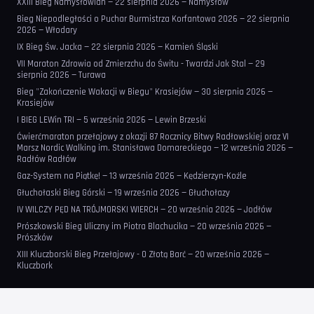
XXIII Bieg Namysłowian — 22 sierpnia 2026 — Namysłów
Bieg Niepodległości o Puchar Burmistrza Korfantowa 2026 — 22 sierpnia
2026 — Włodary
IX Bieg Św. Jacka — 22 sierpnia 2026 — Kamień Śląski
VII Maraton Zdrowia od Zmierzchu do Świtu - Twardzi Jak Stal — 29
sierpnia 2026 — Turawa
Bieg "Zakończenie Wakacji w Biegu" Krasiejów — 30 sierpnia 2026 —
Krasiejów
I BIEG LEWin TRI — 5 września 2026 — Lewin Brzeski
Ćwierćmaraton przełajowy z okazji 87 Rocznicy Bitwy Radłowskiej oraz VI
Marsz Nordic Walking im. Stanisława Domareckiego — 12 września 2026 —
Radłów Radłów
Gaz-System na Piątkę! — 13 września 2026 — Kędzierzyn-Koźle
Głuchołaski Bieg Górski — 19 września 2026 — Głuchołazy
IV WILCZY PĘD NA TRÓJMORSKI WIERCH — 20 września 2026 — Jodłów
Prószkowski Bieg Uliczny im Piotra Blachucika — 20 września 2026 —
Prószków
XIII Kluczborski Bieg Przełajowy - O Złotą Barć — 20 września 2026 —
Kluczbork