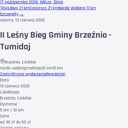
17 października 2026
·
Wilcza, Śląsk
TRAIL
Bieg 21 km
Canicross 21 km
Nordic Walking 11 km
Szczegóły →
sobota, 13 czerwca 2026
II Leśny Bieg Gminy Brzeźnio -
Tumidaj
Brzeźnio
,
Łódzkie
nordic walking
trail
dzieci
5 km
10 km
Zapisy
Strona wydarzenia
Regulamin
Data
13 czerwca 2026
Lokalizacja
Brzeźnio, Łódzkie
Dystanse
5 km / 10 km
Cena
od 30 zł do 60 zł