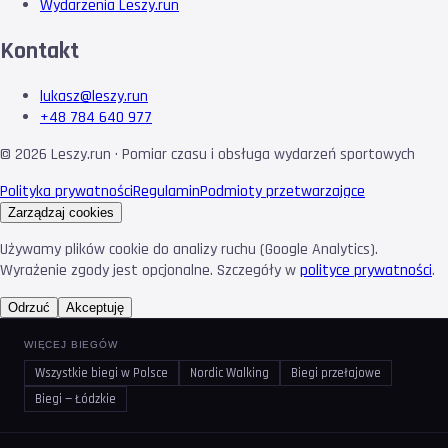
Wydarzenia Leszy.run
Kontakt
lukasz@leszy.run
+48 784 640 977
©
2026
Leszy.run · Pomiar czasu i obsługa wydarzeń sportowych
Polityka prywatności
Regulamin
Podmioty przetwarzające
Zarządzaj cookies
Używamy plików cookie do analizy ruchu (Google Analytics).
Wyrażenie zgody jest opcjonalne. Szczegóły w
polityce prywatności
.
Odrzuć
Akceptuję
WIĘCEJ BIEGÓW
Wszystkie biegi w Polsce
Nordic Walking
Biegi przełajowe
Biegi — Łódzkie