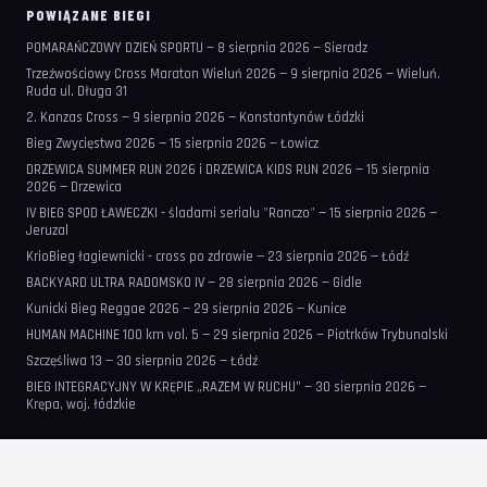
POWIĄZANE BIEGI
POMARAŃCZOWY DZIEŃ SPORTU — 8 sierpnia 2026 — Sieradz
Trzeźwościowy Cross Maraton Wieluń 2026 — 9 sierpnia 2026 — Wieluń.
Ruda ul. Długa 31
2. Kanzas Cross — 9 sierpnia 2026 — Konstantynów Łódzki
Bieg Zwycięstwa 2026 — 15 sierpnia 2026 — Łowicz
DRZEWICA SUMMER RUN 2026 i DRZEWICA KIDS RUN 2026 — 15 sierpnia
2026 — Drzewica
IV BIEG SPOD ŁAWECZKI - śladami serialu "Ranczo" — 15 sierpnia 2026 —
Jeruzal
KrioBieg łagiewnicki - cross po zdrowie — 23 sierpnia 2026 — Łódź
BACKYARD ULTRA RADOMSKO IV — 28 sierpnia 2026 — Gidle
Kunicki Bieg Reggae 2026 — 29 sierpnia 2026 — Kunice
HUMAN MACHINE 100 km vol. 5 — 29 sierpnia 2026 — Piotrków Trybunalski
Szczęśliwa 13 — 30 sierpnia 2026 — Łódź
BIEG INTEGRACYJNY W KRĘPIE „RAZEM W RUCHU” — 30 sierpnia 2026 —
Krępa, woj. łódzkie