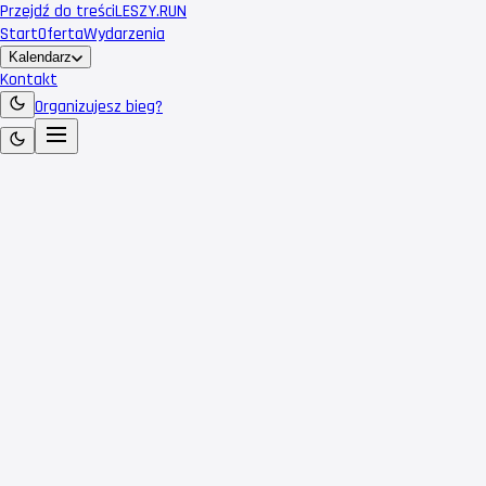
Przejdź do treści
LESZY
.RUN
Start
Oferta
Wydarzenia
Kalendarz
Kontakt
Organizujesz bieg?