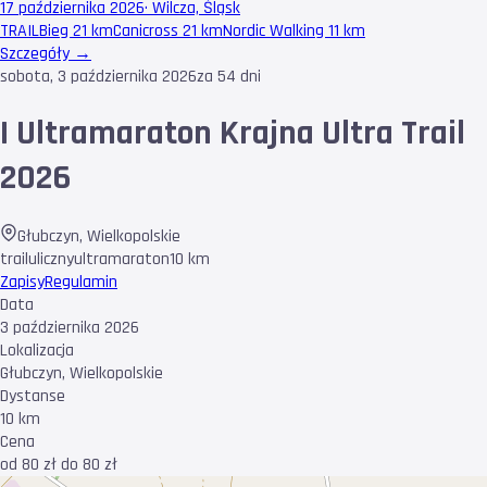
17 października 2026
·
Wilcza, Śląsk
TRAIL
Bieg 21 km
Canicross 21 km
Nordic Walking 11 km
Szczegóły →
sobota, 3 października 2026
za 54 dni
I Ultramaraton Krajna Ultra Trail
2026
Głubczyn
,
Wielkopolskie
trail
uliczny
ultramaraton
10 km
Zapisy
Regulamin
Data
3 października 2026
Lokalizacja
Głubczyn, Wielkopolskie
Dystanse
10 km
Cena
od 80 zł do 80 zł