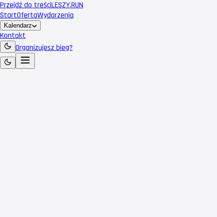
Przejdź do treści
LESZY
.RUN
Start
Oferta
Wydarzenia
Kalendarz
Kontakt
Organizujesz bieg?