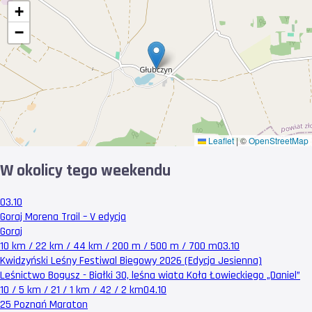
+
−
Leaflet
|
©
OpenStreetMap
W okolicy tego weekendu
03.10
Goraj Morena Trail – V edycja
Goraj
10 km / 22 km / 44 km / 200 m / 500 m / 700 m
03.10
Kwidzyński Leśny Festiwal Biegowy 2026 (Edycja Jesienna)
Leśnictwo Bogusz - Białki 30, leśna wiata Koła Łowieckiego „Daniel”
10 / 5 km / 21 / 1 km / 42 / 2 km
04.10
25 Poznań Maraton