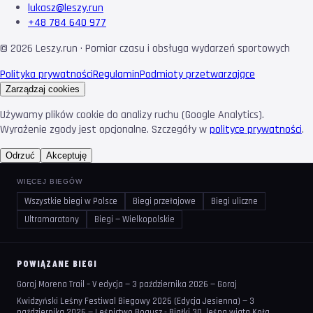
lukasz@leszy.run
+48 784 640 977
©
2026
Leszy.run · Pomiar czasu i obsługa wydarzeń sportowych
Polityka prywatności
Regulamin
Podmioty przetwarzające
Zarządzaj cookies
Używamy plików cookie do analizy ruchu (Google Analytics).
Wyrażenie zgody jest opcjonalne. Szczegóły w
polityce prywatności
.
Odrzuć
Akceptuję
WIĘCEJ BIEGÓW
Wszystkie biegi w Polsce
Biegi przełajowe
Biegi uliczne
Ultramaratony
Biegi — Wielkopolskie
POWIĄZANE BIEGI
Goraj Morena Trail – V edycja — 3 października 2026 — Goraj
Kwidzyński Leśny Festiwal Biegowy 2026 (Edycja Jesienna) — 3
października 2026 — Leśnictwo Bogusz - Białki 30, leśna wiata Koła