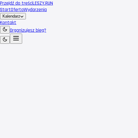
Przejdź do treści
LESZY
.RUN
Start
Oferta
Wydarzenia
Kalendarz
Kontakt
Organizujesz bieg?