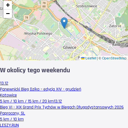
+
−
Leaflet
|
©
OpenStreetMap
W okolicy tego weekendu
13.12
Panewnicki Bieg Dzika – edycja XIV - grudzień
Katowice
5 km / 10 km / 15 km / 20 km
13.12
Bieg VI - XIX Grand Prix Tychów w Biegach Długodystansowych 2026
Paprocany, SL
5 km / 10 km
LESZY
.RUN