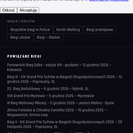
Odrzuć
Akceptuję
WIĘCEJ BIEGÓW
Wszystkie biegi w Polsce
Nordic Walking
Biegi przełajowe
Biegi uliczne
Biegi — Śląskie
POWIĄZANE BIEGI
Panewnicki Bieg Dzika – edycja XIV - grudzień — 13 grudnia 2026 —
Katowice
Bieg VI - XIX Grand Prix Tychów w Biegach Długodystansowych 2026 — 13
grudnia 2026 — Paprocany, SL
22. Bieg Barbórkowy — 6 grudnia 2026 — Rybnik, SL
XVII Grand Prix Mysłowic — 5 grudnia 2026 — Mysłowice
VI Bieg Malinowy Mikołaj — 5 grudnia 2026 — Jezioro Malina - Opole
Zimna Połówka & Chłodna Ćwiartka 2026 — 19 grudnia 2026 —
Niegowonice, Gmina Łazy
Bieg V - XIX Grand Prix Tychów w Biegach Długodystansowych 2026 — 29
listopada 2026 — Paprocany, SL