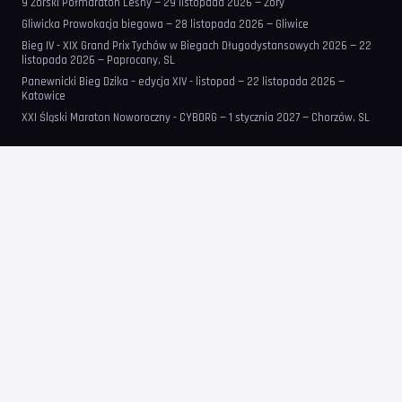
9 Żorski Półmaraton Leśny — 29 listopada 2026 — Żory
Gliwicka Prowokacja biegowa — 28 listopada 2026 — Gliwice
Bieg IV - XIX Grand Prix Tychów w Biegach Długodystansowych 2026 — 22
listopada 2026 — Paprocany, SL
Panewnicki Bieg Dzika – edycja XIV - listopad — 22 listopada 2026 —
Katowice
XXI Śląski Maraton Noworoczny - CYBORG — 1 stycznia 2027 — Chorzów, SL