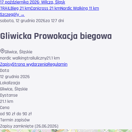
17 października 2026
·
Wilcza, Śląsk
TRAIL
Bieg 21 km
Canicross 21 km
Nordic Walking 11 km
Szczegóły →
sobota, 12 grudnia 2026
za 127 dni
Gliwicka Prowokacja biegowa
Gliwice
,
Śląskie
nordic walking
trail
uliczny
21.1 km
Zapisy
Strona wydarzenia
Regulamin
Data
12 grudnia 2026
Lokalizacja
Gliwice, Śląskie
Dystanse
21.1 km
Cena
od 90 zł do 90 zł
Termin zapisów
Zapisy zamknięte (26.06.2026)