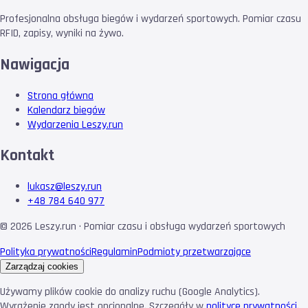
Profesjonalna obsługa biegów i wydarzeń sportowych. Pomiar czasu
RFID, zapisy, wyniki na żywo.
Nawigacja
Strona główna
Kalendarz biegów
Wydarzenia Leszy.run
Kontakt
lukasz@leszy.run
+48 784 640 977
©
2026
Leszy.run · Pomiar czasu i obsługa wydarzeń sportowych
Polityka prywatności
Regulamin
Podmioty przetwarzające
Zarządzaj cookies
Używamy plików cookie do analizy ruchu (Google Analytics).
Wyrażenie zgody jest opcjonalne. Szczegóły w
polityce prywatności
.