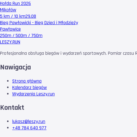
Hołda Run 2026
Mikołów
5 km / 10 km
29.08
Bieg Pawłowicki - Bieg Dzieci i Młodzieży
Pawłowice
250m / 500m / 750m
LESZY
.RUN
Profesjonalna obsługa biegów i wydarzeń sportowych. Pomiar czasu RF
Nawigacja
Strona główna
Kalendarz biegów
Wydarzenia Leszy.run
Kontakt
lukasz@leszy.run
+48 784 640 977