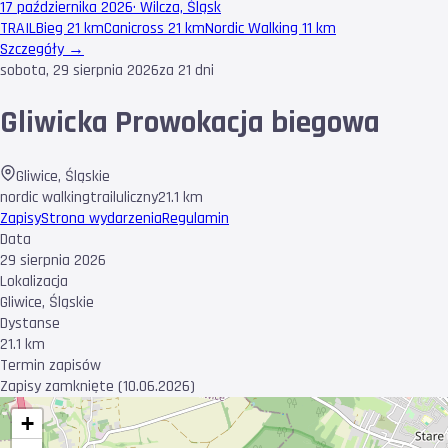
17 października 2026
·
Wilcza, Śląsk
TRAIL
Bieg 21 km
Canicross 21 km
Nordic Walking 11 km
Szczegóły →
sobota, 29 sierpnia 2026
za 21 dni
Gliwicka Prowokacja biegowa
Gliwice
,
Śląskie
nordic walking
trail
uliczny
21.1 km
Zapisy
Strona wydarzenia
Regulamin
Data
29 sierpnia 2026
Lokalizacja
Gliwice, Śląskie
Dystanse
21.1 km
Termin zapisów
Zapisy zamknięte (10.06.2026)
+