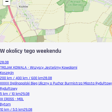
−
W okolicy tego weekendu
28.08
TROJAK KOWALA - Wszyscy Jesteśmy Kowalami
Koszęcin
200 km / 400 km / 600 km
28.08
XXXIII Ogólnopolski Bieg Uliczny o Puchar Burmistrza Miasta Rydułtow
Rydułtowy
5 km / 10 km
29.08
IX CROSS - MOL
Bytom
10 km / 5.5 km
29.08