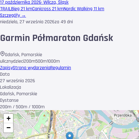
17 października 2026
·
Wilcza, Śląsk
TRAIL
Bieg 21 km
Canicross 21 km
Nordic Walking 11 km
Szczegóły →
niedziela, 27 września 2026
za 49 dni
Garmin Półmaraton Gdańsk
Gdańsk
,
Pomorskie
uliczny
dzieci
200m
500m
1000m
Zapisy
Strona wydarzenia
Regulamin
Data
27 września 2026
Lokalizacja
Gdańsk, Pomorskie
Dystanse
200m / 500m / 1000m
+
−