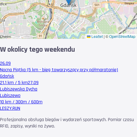
Leaflet
|
©
OpenStreetMap
W okolicy tego weekendu
26.09
Nocna Piątka (5 km - bieg towarzyszący przy półmaratonie)
Gdańsk
21.1 km / 5 km
27.09
Lubiszewska Dycha
Lubiszewo
10 km / 300m / 600m
LESZY
.RUN
Profesjonalna obsługa biegów i wydarzeń sportowych. Pomiar czasu
RFID, zapisy, wyniki na żywo.