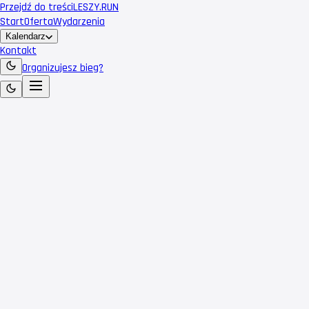
Przejdź do treści
LESZY
.RUN
Start
Oferta
Wydarzenia
Kalendarz
Kontakt
Organizujesz bieg?