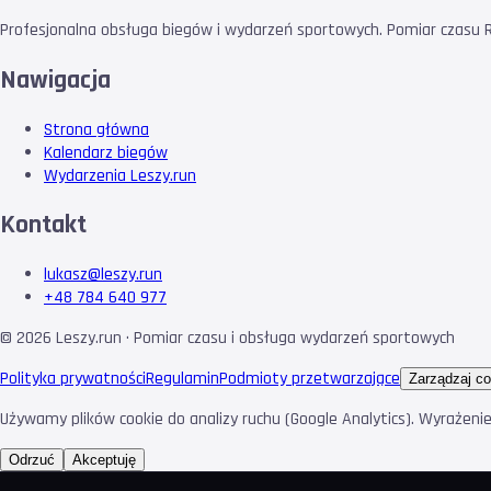
Profesjonalna obsługa biegów i wydarzeń sportowych. Pomiar czasu RF
Nawigacja
Strona główna
Kalendarz biegów
Wydarzenia Leszy.run
Kontakt
lukasz@leszy.run
+48 784 640 977
©
2026
Leszy.run · Pomiar czasu i obsługa wydarzeń sportowych
Polityka prywatności
Regulamin
Podmioty przetwarzające
Zarządzaj co
Używamy plików cookie do analizy ruchu (Google Analytics). Wyrażeni
Odrzuć
Akceptuję