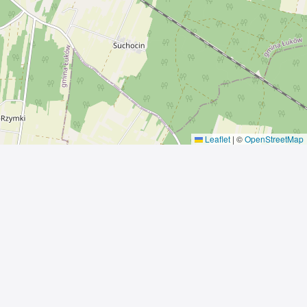
Leaflet
|
©
OpenStreetMap