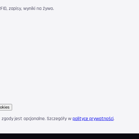
ID, zapisy, wyniki na żywo.
okies
e zgody jest opcjonalne. Szczegóły w
polityce prywatności
.