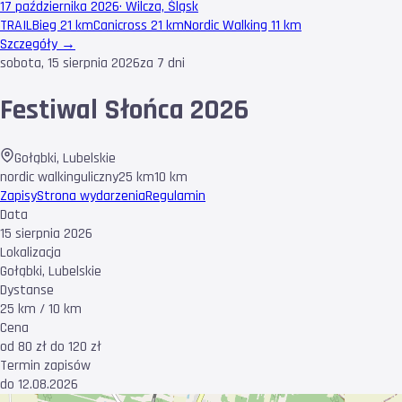
17 października 2026
·
Wilcza, Śląsk
TRAIL
Bieg 21 km
Canicross 21 km
Nordic Walking 11 km
Szczegóły →
sobota, 15 sierpnia 2026
za 7 dni
Festiwal Słońca 2026
Gołąbki
,
Lubelskie
nordic walking
uliczny
25 km
10 km
Zapisy
Strona wydarzenia
Regulamin
Data
15 sierpnia 2026
Lokalizacja
Gołąbki, Lubelskie
Dystanse
25 km / 10 km
Cena
od 80 zł do 120 zł
Termin zapisów
do 12.08.2026