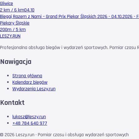
Gliwice
2 km / 6 km
04.10
Biegaj Razem z Nami – Grand Prix Piekar Śląskich 2026 - 04.10.2026 - F
Piekary Śląskie
200m / 5 km
LESZY
.RUN
Profesjonalna obsługa biegów i wydarzeń sportowych. Pomiar czasu RF
Nawigacja
Strona główna
Kalendarz biegów
Wydarzenia Leszy.run
Kontakt
lukasz@leszy.run
+48 784 640 977
©
2026
Leszy.run · Pomiar czasu i obsługa wydarzeń sportowych