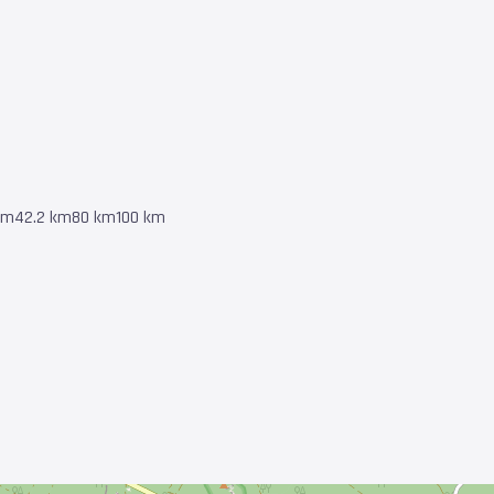
km
42.2 km
80 km
100 km