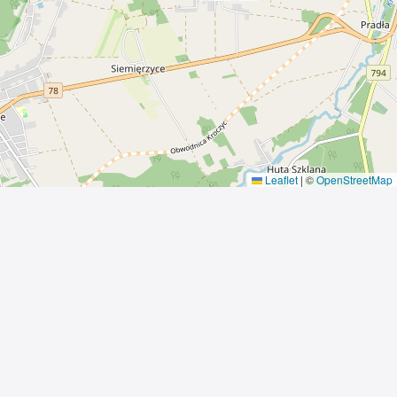
Leaflet
|
©
OpenStreetMap