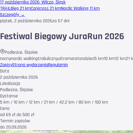
17 października 2026
·
Wilcza, Śląsk
TRAIL
Bieg 21 km
Canicross 21 km
Nordic Walking 11 km
Szczegóły →
piątek, 2 października 2026
za 57 dni
Festiwal Biegowy JuraRun 2026
Podlesice
,
Śląskie
nocny
nordic walking
trail
uliczny
ultramaraton
dzieci
5 km
10 km
12 km
21 
Zapisy
Strona wydarzenia
Regulamin
Data
2 października 2026
Lokalizacja
Podlesice, Śląskie
Dystanse
5 km / 10 km / 12 km / 21 km / 42.2 km / 80 km / 100 km
Cena
od 69 zł do 500 zł
Termin zapisów
do 20.09.2026