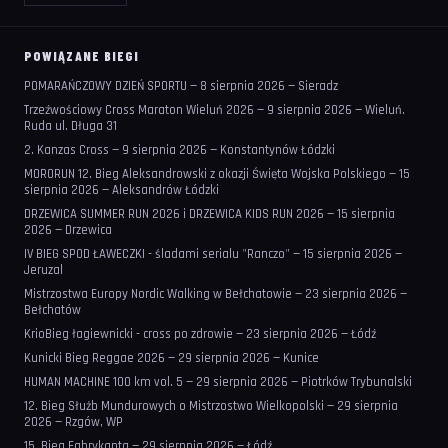
POWIĄZANE BIEGI
POMARAŃCZOWY DZIEŃ SPORTU — 8 sierpnia 2026 — Sieradz
Trzeźwościowy Cross Maraton Wieluń 2026 — 9 sierpnia 2026 — Wieluń.
Ruda ul. Długa 31
2. Kanzas Cross — 9 sierpnia 2026 — Konstantynów Łódzki
MORORUN 12. Bieg Aleksandrowski z okazji Święta Wojska Polskiego — 15
sierpnia 2026 — Aleksandrów Łódzki
DRZEWICA SUMMER RUN 2026 i DRZEWICA KIDS RUN 2026 — 15 sierpnia
2026 — Drzewica
IV BIEG SPOD ŁAWECZKI - śladami serialu "Ranczo" — 15 sierpnia 2026 —
Jeruzal
Mistrzostwa Europy Nordic Walking w Bełchatowie — 23 sierpnia 2026 —
Bełchatów
KrioBieg łagiewnicki - cross po zdrowie — 23 sierpnia 2026 — Łódź
Kunicki Bieg Reggae 2026 — 29 sierpnia 2026 — Kunice
HUMAN MACHINE 100 km vol. 5 — 29 sierpnia 2026 — Piotrków Trybunalski
12. Bieg Służb Mundurowych o Mistrzostwo Wielkopolski — 29 sierpnia
2026 — Rzgów, WP
15. Bieg Fabrykanta — 29 sierpnia 2026 — Łódź