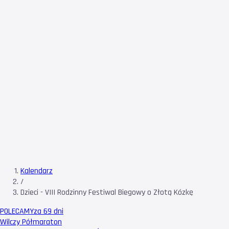
Kalendarz
/
Dzieci - VIII Rodzinny Festiwal Biegowy o Złotą Kózkę
POLECAMY
za 69 dni
Wilczy Półmaraton