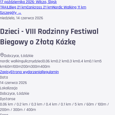
17 października 2026
·
Wilcza, Śląsk
TRAIL
Bieg 21 km
Canicross 21 km
Nordic Walking 11 km
Szczegóły →
niedziela, 14 czerwca 2026
Dzieci - VIII Rodzinny Festiwal
Biegowy o Złotą Kózkę
Dobczyce
,
Łódzkie
nordic walking
uliczny
dzieci
0.06 km
0.2 km
0.3 km
0.4 km
0.1 km
5
km
60m
100m
200m
300m
400m
Zapisy
Strona wydarzenia
Regulamin
Data
14 czerwca 2026
Lokalizacja
Dobczyce, Łódzkie
Dystanse
0.06 km / 0.2 km / 0.3 km / 0.4 km / 0.1 km / 5 km / 60m / 100m /
200m / 300m / 400m