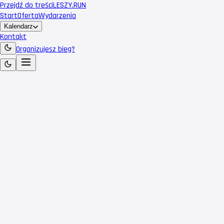
Przejdź do treści
LESZY
.RUN
Start
Oferta
Wydarzenia
Kalendarz
Kontakt
Organizujesz bieg?