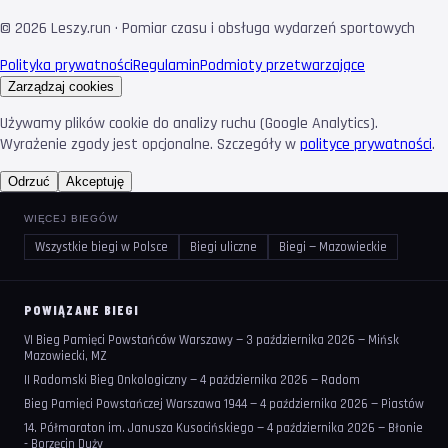
©
2026
Leszy.run · Pomiar czasu i obsługa wydarzeń sportowych
Polityka prywatności
Regulamin
Podmioty przetwarzające
Zarządzaj cookies
Używamy plików cookie do analizy ruchu (Google Analytics).
Wyrażenie zgody jest opcjonalne. Szczegóły w
polityce prywatności
.
Odrzuć
Akceptuję
WIĘCEJ BIEGÓW
Wszystkie biegi w Polsce
Biegi uliczne
Biegi — Mazowieckie
POWIĄZANE BIEGI
VI Bieg Pamięci Powstańców Warszawy — 3 października 2026 — Mińsk
Mazowiecki, MZ
II Radomski Bieg Onkologiczny — 4 października 2026 — Radom
Bieg Pamięci Powstańczej Warszawa 1944 — 4 października 2026 — Piastów
14. Półmaraton im. Janusza Kusocińskiego — 4 października 2026 — Błonie
- Borzęcin Duży