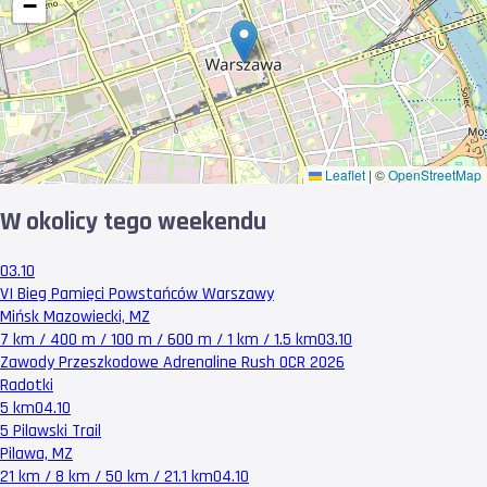
−
Leaflet
|
©
OpenStreetMap
W okolicy tego weekendu
03.10
VI Bieg Pamięci Powstańców Warszawy
Mińsk Mazowiecki, MZ
7 km / 400 m / 100 m / 600 m / 1 km / 1.5 km
03.10
Zawody Przeszkodowe Adrenaline Rush OCR 2026
Radotki
5 km
04.10
5 Pilawski Trail
Pilawa, MZ
21 km / 8 km / 50 km / 21.1 km
04.10