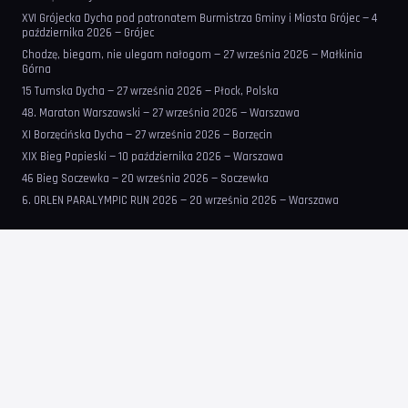
XVI Grójecka Dycha pod patronatem Burmistrza Gminy i Miasta Grójec — 4
października 2026 — Grójec
Chodzę, biegam, nie ulegam nałogom — 27 września 2026 — Małkinia
Górna
15 Tumska Dycha — 27 września 2026 — Płock, Polska
48. Maraton Warszawski — 27 września 2026 — Warszawa
XI Borzęcińska Dycha — 27 września 2026 — Borzęcin
XIX Bieg Papieski — 10 października 2026 — Warszawa
46 Bieg Soczewka — 20 września 2026 — Soczewka
6. ORLEN PARALYMPIC RUN 2026 — 20 września 2026 — Warszawa