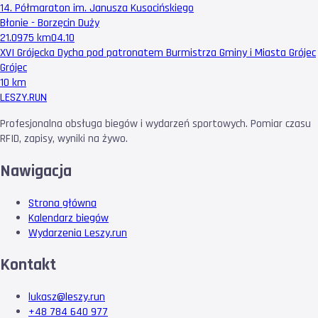
14. Półmaraton im. Janusza Kusocińskiego
Błonie - Borzęcin Duży
21.0975 km
04.10
XVI Grójecka Dycha pod patronatem Burmistrza Gminy i Miasta Grójec
Grójec
10 km
LESZY
.RUN
Profesjonalna obsługa biegów i wydarzeń sportowych. Pomiar czasu
RFID, zapisy, wyniki na żywo.
Nawigacja
Strona główna
Kalendarz biegów
Wydarzenia Leszy.run
Kontakt
lukasz@leszy.run
+48 784 640 977