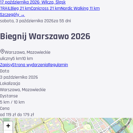
17 października 2026
·
Wilcza, Śląsk
TRAIL
Bieg 21 km
Canicross 21 km
Nordic Walking 11 km
Szczegóły →
sobota, 3 października 2026
za 55 dni
Biegnij Warszawo 2026
Warszawa
,
Mazowieckie
uliczny
5 km
10 km
Zapisy
Strona wydarzenia
Regulamin
Data
3 października 2026
Lokalizacja
Warszawa, Mazowieckie
Dystanse
5 km / 10 km
Cena
od 119 zł do 179 zł
+