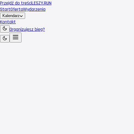
Przejdź do treści
LESZY
.RUN
Start
Oferta
Wydarzenia
Kalendarz
Kontakt
Organizujesz bieg?