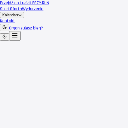
Przejdź do treści
LESZY
.RUN
Start
Oferta
Wydarzenia
Kalendarz
Kontakt
Organizujesz bieg?