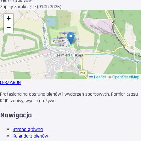
Termin zapisów
Zapisy zamknięte (31.05.2026)
+
−
Leaflet
|
©
OpenStreetMap
LESZY
.RUN
Profesjonalna obsługa biegów i wydarzeń sportowych. Pomiar czasu
RFID, zapisy, wyniki na żywo.
Nawigacja
Strona główna
Kalendarz biegów