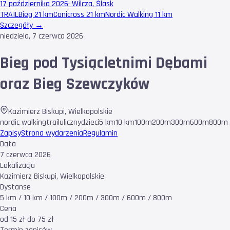
17 października 2026
·
Wilcza, Śląsk
TRAIL
Bieg 21 km
Canicross 21 km
Nordic Walking 11 km
Szczegóły →
niedziela, 7 czerwca 2026
Bieg pod Tysiącletnimi Dębami
oraz Bieg Szewczyków
Kazimierz Biskupi
,
Wielkopolskie
nordic walking
trail
uliczny
dzieci
5 km
10 km
100m
200m
300m
600m
800m
Zapisy
Strona wydarzenia
Regulamin
Data
7 czerwca 2026
Lokalizacja
Kazimierz Biskupi, Wielkopolskie
Dystanse
5 km / 10 km / 100m / 200m / 300m / 600m / 800m
Cena
od 15 zł do 75 zł