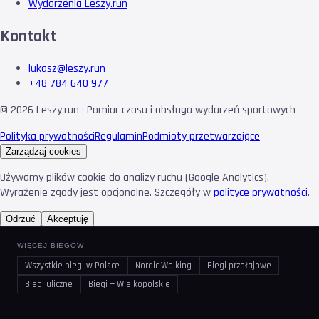
Wydarzenia Leszy.run
Kontakt
lukasz@leszy.run
+48 784 640 977
©
2026
Leszy.run · Pomiar czasu i obsługa wydarzeń sportowych
Polityka prywatności
Regulamin
Podmioty przetwarzające
Zarządzaj cookies
Używamy plików cookie do analizy ruchu (Google Analytics).
Wyrażenie zgody jest opcjonalne. Szczegóły w
polityce prywatności
.
Odrzuć
Akceptuję
WIĘCEJ BIEGÓW
Wszystkie biegi w Polsce
Nordic Walking
Biegi przełajowe
Biegi uliczne
Biegi — Wielkopolskie