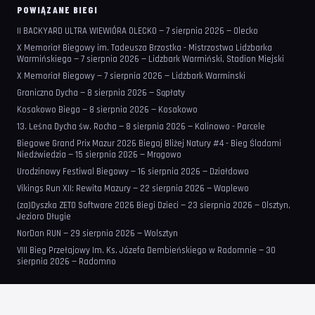
POWIĄZANE BIEGI
II BACKYARD ULTRA WIEWIÓRA OLECKO — 7 sierpnia 2026 — Olecko
X Memoriał Biegowy im. Tadeusza Brzostka - Mistrzostwa Lidzbarka
Warmińskiego — 7 sierpnia 2026 — Lidzbark Warmiński, Stadion Miejski
X Memoriał Biegowy — 7 sierpnia 2026 — Lidzbark Warminski
Graniczna Dycha — 8 sierpnia 2026 — Sąpłaty
Kosakowo Biega — 8 sierpnia 2026 — Kosakowo
13. Leśna Dycha św. Rocha — 8 sierpnia 2026 — Kalinowo - Parcele
Biegowe Grand Prix Mazur 2026 Biegaj Bliżej Natury #4 - Bieg Śladami
Niedźwiedzia — 15 sierpnia 2026 — Mrągowo
Urodzinowy Festiwal Biegowy — 16 sierpnia 2026 — Działdowo
Vikings Run XII: Rewita Mazury — 22 sierpnia 2026 — Waplewo
(za)Dyszka ZETO Software 2026 Biegi Dzieci — 23 sierpnia 2026 — Olsztyn,
Jezioro Długie
NorDan RUN — 29 sierpnia 2026 — Wolsztyn
VIII Bieg Przełajowy Im. Ks. Józefa Dembieńskiego w Radomnie — 30
sierpnia 2026 — Radomno