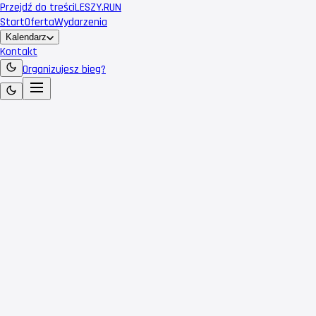
Przejdź do treści
LESZY
.RUN
Start
Oferta
Wydarzenia
Kalendarz
Kontakt
Organizujesz bieg?