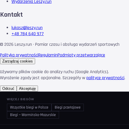
Wydarzenia Leszy.run
Kontakt
lukasz@leszy.run
+48 784 640 977
©
2026
Leszy.run · Pomiar czasu i obsługa wydarzeń sportowych
Polityka prywatności
Regulamin
Podmioty przetwarzające
Zarządzaj cookies
Używamy plików cookie do analizy ruchu (Google Analytics).
Wyrażenie zgody jest opcjonalne. Szczegóły w
polityce prywatności
.
Odrzuć
Akceptuję
WIĘCEJ BIEGÓW
Wszystkie biegi w Polsce
Biegi przełajowe
Biegi — Warmińsko-Mazurskie