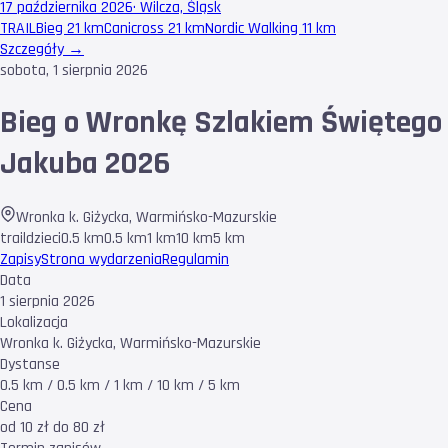
17 października 2026
·
Wilcza, Śląsk
TRAIL
Bieg 21 km
Canicross 21 km
Nordic Walking 11 km
Szczegóły →
sobota, 1 sierpnia 2026
Bieg o Wronkę Szlakiem Świętego
Jakuba 2026
Wronka k. Giżycka
,
Warmińsko-Mazurskie
trail
dzieci
0.5 km
0.5 km
1 km
10 km
5 km
Zapisy
Strona wydarzenia
Regulamin
Data
1 sierpnia 2026
Lokalizacja
Wronka k. Giżycka, Warmińsko-Mazurskie
Dystanse
0.5 km / 0.5 km / 1 km / 10 km / 5 km
Cena
od 10 zł do 80 zł