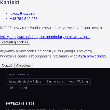
Kontakt
lukasz@leszy.run
+48 784 640 977
©
2026
Leszy.run · Pomiar czasu i obsługa wydarzeń sportowych
Polityka prywatności
Regulamin
Podmioty przetwarzające
Zarządzaj cookies
Używamy plików cookie do analizy ruchu (Google Analytics).
Wyrażenie zgody jest opcjonalne. Szczegóły w
polityce prywatności
.
Odrzuć
Akceptuję
WIĘCEJ BIEGÓW
Wszystkie biegi w Polsce
Biegi uliczne
Nordic Walking
Biegi — Łódzkie
POWIĄZANE BIEGI