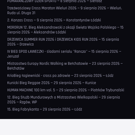
POMARAŃCZOWY DZIEŃ SPORTU — 8 sierpnia 2026 — Sieradz
Trzeźwościowy Cross Maraton Wieluń 2026 — 9 sierpnia 2026 — Wieluń.
Ruda ul. Długa 31
2. Kanzas Cross — 9 sierpnia 2026 — Konstantynów Łódzki
MORORUN 12. Bieg Aleksandrowski z okazji Święta Wojska Polskiego — 15
sierpnia 2026 — Aleksandrów Łódzki
DRZEWICA SUMMER RUN 2026 i DRZEWICA KIDS RUN 2026 — 15 sierpnia
2026 — Drzewica
IV BIEG SPOD ŁAWECZKI - śladami serialu "Ranczo" — 15 sierpnia 2026 —
Jeruzal
Mistrzostwa Europy Nordic Walking w Bełchatowie — 23 sierpnia 2026 —
Bełchatów
KrioBieg łagiewnicki - cross po zdrowie — 23 sierpnia 2026 — Łódź
Kunicki Bieg Reggae 2026 — 29 sierpnia 2026 — Kunice
HUMAN MACHINE 100 km vol. 5 — 29 sierpnia 2026 — Piotrków Trybunalski
12. Bieg Służb Mundurowych o Mistrzostwo Wielkopolski — 29 sierpnia
2026 — Rzgów, WP
15. Bieg Fabrykanta — 29 sierpnia 2026 — Łódź