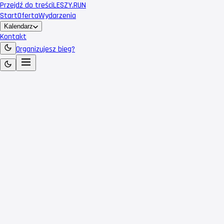
Przejdź do treści
LESZY
.RUN
Start
Oferta
Wydarzenia
Kalendarz
Kontakt
Organizujesz bieg?