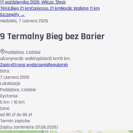
17 października 2026
·
Wilcza, Śląsk
TRAIL
Bieg 21 km
Canicross 21 km
Nordic Walking 11 km
Szczegóły →
niedziela, 7 czerwca 2026
9 Termalny Bieg bez Barier
Poddębice
,
Łódzkie
uliczny
nordic walking
dzieci
5 km
10 km
Zapisy
Strona wydarzenia
Regulamin
Data
7 czerwca 2026
Lokalizacja
Poddębice, Łódzkie
Dystanse
5 km / 10 km
Cena
od 80 zł do 80 zł
Termin zapisów
Zapisy zamknięte (01.06.2026)