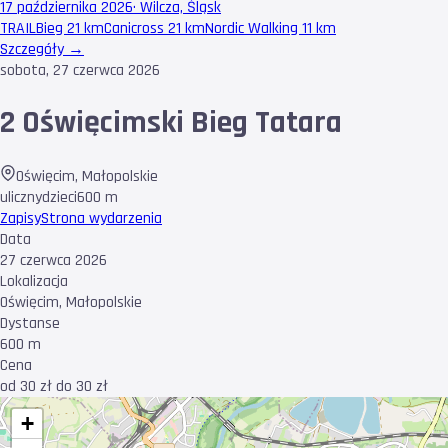
17 października 2026
·
Wilcza, Śląsk
TRAIL
Bieg 21 km
Canicross 21 km
Nordic Walking 11 km
Szczegóły →
sobota, 27 czerwca 2026
2 Oświęcimski Bieg Tatara
Oświęcim
,
Małopolskie
uliczny
dzieci
600 m
Zapisy
Strona wydarzenia
Data
27 czerwca 2026
Lokalizacja
Oświęcim, Małopolskie
Dystanse
600 m
Cena
od 30 zł do 30 zł
+