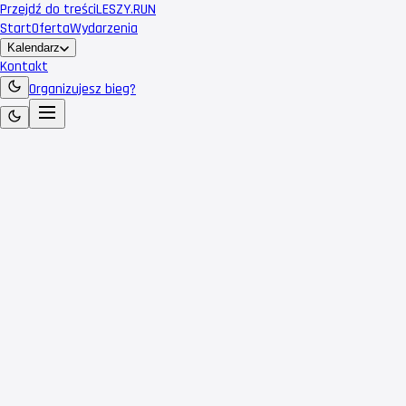
Przejdź do treści
LESZY
.RUN
Start
Oferta
Wydarzenia
Kalendarz
Kontakt
Organizujesz bieg?