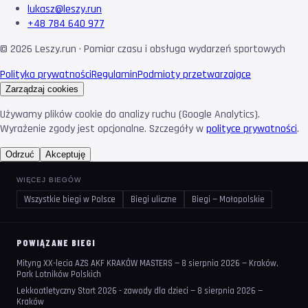
lukasz@leszy.run
+48 784 640 977
©
2026
Leszy.run · Pomiar czasu i obsługa wydarzeń sportowych
Polityka prywatności
Regulamin
Podmioty przetwarzające
Zarządzaj cookies
Używamy plików cookie do analizy ruchu (Google Analytics).
Wyrażenie zgody jest opcjonalne. Szczegóły w
polityce prywatności
.
Odrzuć
Akceptuję
WIĘCEJ BIEGÓW
Wszystkie biegi w Polsce
Biegi uliczne
Biegi — Małopolskie
POWIĄZANE BIEGI
Mityng XX-lecia AZS AKF KRAKÓW MASTERS — 8 sierpnia 2026 — Kraków,
Park Lotników Polskich
Lekkoatletyczny Start 2026 - zawody dla dzieci — 8 sierpnia 2026 —
Kraków