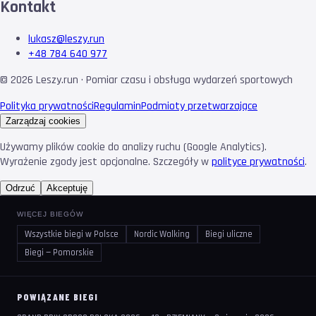
Kontakt
lukasz@leszy.run
+48 784 640 977
©
2026
Leszy.run · Pomiar czasu i obsługa wydarzeń sportowych
Polityka prywatności
Regulamin
Podmioty przetwarzające
Zarządzaj cookies
Używamy plików cookie do analizy ruchu (Google Analytics).
Wyrażenie zgody jest opcjonalne. Szczegóły w
polityce prywatności
.
Odrzuć
Akceptuję
WIĘCEJ BIEGÓW
Wszystkie biegi w Polsce
Nordic Walking
Biegi uliczne
Biegi — Pomorskie
POWIĄZANE BIEGI