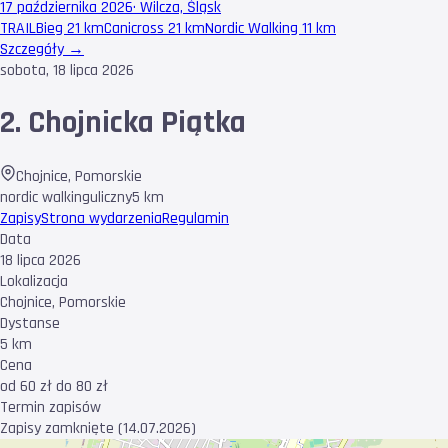
17 października 2026
·
Wilcza, Śląsk
TRAIL
Bieg 21 km
Canicross 21 km
Nordic Walking 11 km
Szczegóły →
sobota, 18 lipca 2026
2. Chojnicka Piątka
Chojnice
,
Pomorskie
nordic walking
uliczny
5 km
Zapisy
Strona wydarzenia
Regulamin
Data
18 lipca 2026
Lokalizacja
Chojnice, Pomorskie
Dystanse
5 km
Cena
od 60 zł do 80 zł
Termin zapisów
Zapisy zamknięte (14.07.2026)