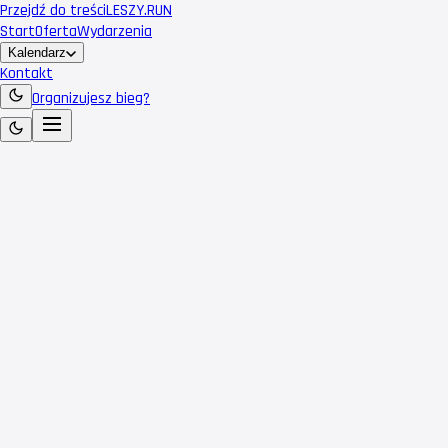
Przejdź do treści
LESZY
.RUN
Start
Oferta
Wydarzenia
Kalendarz
Kontakt
Organizujesz bieg?