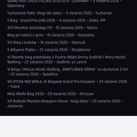
GRAND PRIX CROSS POLSKA 2026 cz.10 - DZIEMIANY — 9 sierpnia 2026 —
Dziemiany
Tuchomska Pętla- Biegi dla dzieci — 9 sierpnia 2026 — Tuchomie
II Bieg - Grand Prix Ustki 2026 — 9 sierpnia 2026 — Ustka, PM
303 Maraton Antoniego Fili — 15 sierpnia 2026 — Sztum
Bieg po radość z życia — 15 sierpnia 2026 — Rozłazino
XXI Bieg Lesoków — 16 sierpnia 2026 — Szemud
5 Aktywna Piątka — 22 sierpnia 2026 — Studzienice
IX Otwarty bieg przełajowy o Puchar Wójta Gminy Sadlinki i Marsz Nordic
Walking — 22 sierpnia 2026 — Sadlinki, ul. Leśna
VI Biegu i Marszu Nordic Walking „ŚWIETLIŃSKA GÓRKA’’ na dystansie 5 km
— 22 sierpnia 2026 — Świetlino
VIII DYCHA NAD WISŁĄ, IX Biegowe Grand Prix Kociewia — 29 sierpnia 2026
— Tczew
Mały Wielki Bieg 2026 — 29 sierpnia 2026 — Straszyn
XVI Bałtycki Maraton Brzegiem Morza - bieg dzieci — 29 sierpnia 2026 —
Jastarnia