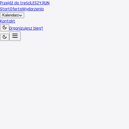
Przejdź do treści
LESZY
.RUN
Start
Oferta
Wydarzenia
Kalendarz
Kontakt
Organizujesz bieg?