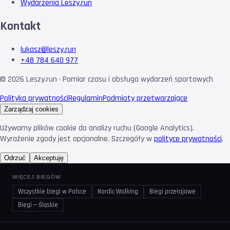
Wydarzenia Leszy.run
Kontakt
lukasz@leszy.run
+48 784 640 977
©
2026
Leszy.run · Pomiar czasu i obsługa wydarzeń sportowych
Polityka prywatności
Regulamin
Podmioty przetwarzające
Zarządzaj cookies
Używamy plików cookie do analizy ruchu (Google Analytics).
Wyrażenie zgody jest opcjonalne. Szczegóły w
polityce prywatności
.
Odrzuć
Akceptuję
WIĘCEJ BIEGÓW
Wszystkie biegi w Polsce
Nordic Walking
Biegi przełajowe
Biegi — Śląskie