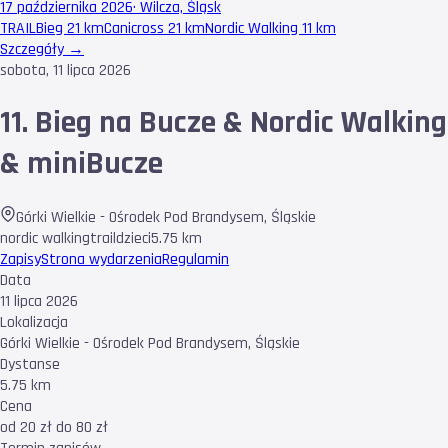
17 października 2026
·
Wilcza, Śląsk
TRAIL
Bieg 21 km
Canicross 21 km
Nordic Walking 11 km
Szczegóły →
sobota, 11 lipca 2026
11. Bieg na Bucze & Nordic Walking
& miniBucze
Górki Wielkie - Ośrodek Pod Brandysem
,
Śląskie
nordic walking
trail
dzieci
5.75 km
Zapisy
Strona wydarzenia
Regulamin
Data
11 lipca 2026
Lokalizacja
Górki Wielkie - Ośrodek Pod Brandysem, Śląskie
Dystanse
5.75 km
Cena
od 20 zł do 80 zł